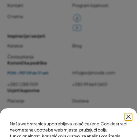
Kontakt
Program lojalnosti
O nama
Inspiracija i savjeti
Katalozi
Blog
Česta pitanja
Korisnička podrška
info@svijetvode.com
PON - PET 09 do 17 sati
+385 1 288 1109
+385 99 664 0601
Uvjeti kupovine
Plaćanje
Dostava
Jamstvo i servis
Povrat i reklamacije
Naša web stranica upotrebljava kolačiće (eng.Cookies) radi
neometane upotrebe web mjesta, pružajući bolju
funkcionalnost i korisničko iskustvo, za analizu korištenja