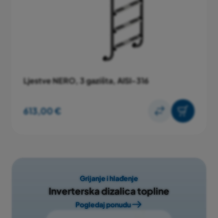
Ljestve NERO, 3 gazišta, AISI-316
613,00 €
Grijanje i hlađenje
Inverterska dizalica topline
Pogledaj ponudu