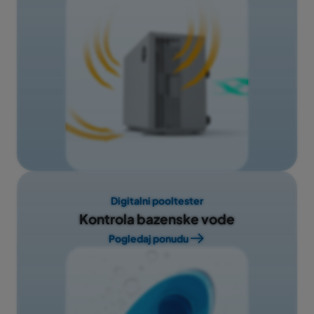
Digitalni pooltester
Kontrola bazenske vode
Pogledaj ponudu