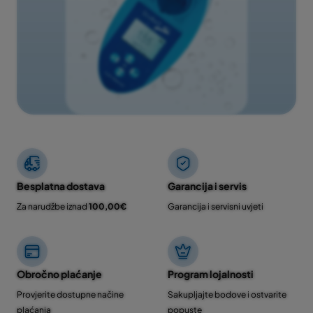
Besplatna dostava
Garancija i servis
Za narudžbe iznad
100,00€
Garancija i servisni uvjeti
Obročno plaćanje
Program lojalnosti
Provjerite dostupne načine
Sakupljajte bodove i ostvarite
plaćanja
popuste