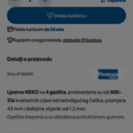
Usporedi
Dodaj u košaricu
Platite karticom
do 36 rata
Kupnjom ovog proizvoda,
dobivate 99 bodova
Detalji o proizvodu
Šifra: 87188091
Ljestve NERO
sa
4 gazišta
, proizvedene su od
AISI-
316
kvalitetnih cijevi od nehrđajućeg čelika, promjera
43 mm i debljine stijenki od 1,2 mm.
Gazišta stepenica su obložena protukliznom gumom.
Elegantna mat crna završna obrada, postignuta je