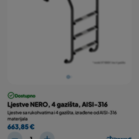
Dostupno
Ljestve NERO, 4 gazišta, AISI-316
Ljestve sa rukohvatima i 4 gazišta, izrađene od AISI-316
materijala
663,85 €