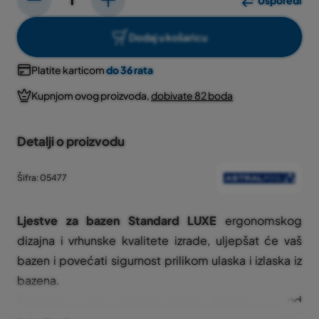
Usporedi
Dodaj u košaricu
Platite karticom
do 36 rata
Kupnjom ovog proizvoda,
dobivate 82 boda
Detalji o proizvodu
Šifra: 05477
Ljestve za bazen
Standard LUXE
ergonomskog
dizajna i vrhunske kvalitete izrade, uljepšat će vaš
bazen i povećati sigurnost prilikom ulaska i izlaska iz
bazena.
Rukohvati ovog modela ljestvi izrađeni su od