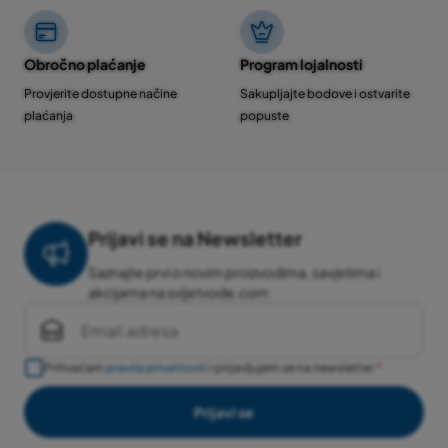
Obročno plaćanje
Program lojalnosti
Provjerite dostupne načine
Sakupljajte bodove i ostvarite
plaćanja
popuste
Prijavi se na Newsletter
Saznajte prvi o novim proizvodima, savjetima i
akcijama na svijetvode.com
Prihvaćam
pravila privatnosti
i prijavljujem se na newsletter
Prijavi se