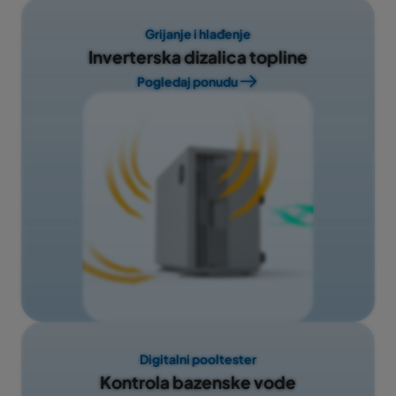
Grijanje i hlađenje
Inverterska dizalica topline
Pogledaj ponudu
Digitalni pooltester
Kontrola bazenske vode