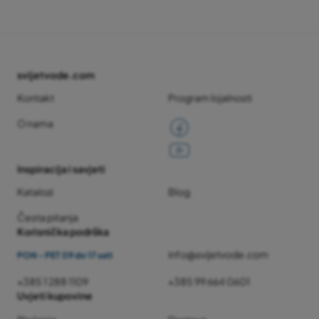
svijetvode.com
Kontakt
Program lojalnosti
O nama
Inspiracija i savjeti
Katalozi
Blog
Česta pitanja
Korisnička podrška
info@svijetvode.com
PON - PET 09 do 17 sati
+385 1 288 1109
+385 99 664 0601
Uvjeti kupovine