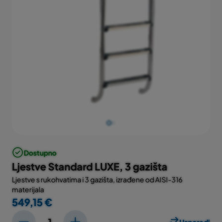
Dostupno
Ljestve Standard LUXE, 3 gazišta
Ljestve s rukohvatima i 3 gazišta, izrađene od AISI-316
materijala
549,15 €