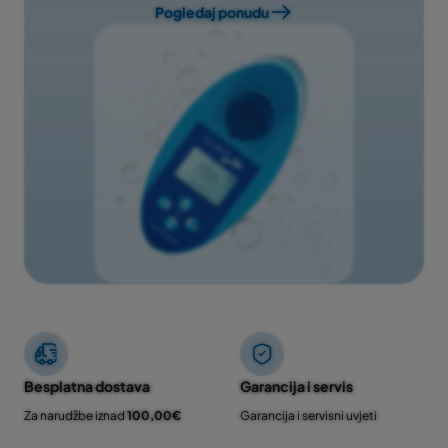
Pogledaj ponudu
Besplatna dostava
Garancija i servis
Za narudžbe iznad
100,00€
Garancija i servisni uvjeti