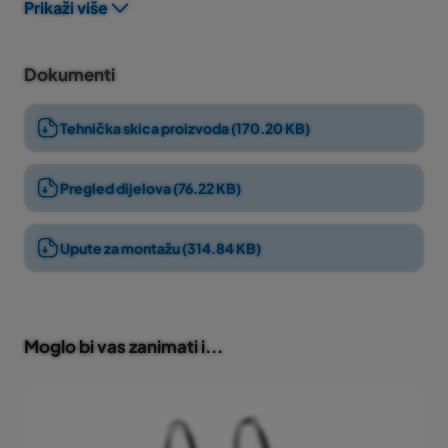
poliranih, nehrđajućih čeličnih cijevi promjera 43 mm.
Prikaži više
Ljestve su izrađene od
AISI-316
materijala i imaju
3
gazišta
.
Dokumenti
Isporučuju se s kompletnim priborom za montažu.
Tehnička skica proizvoda (170.20 KB)
Pregled dijelova (76.22 KB)
Upute za montažu (314.84 KB)
Moglo bi vas zanimati i...