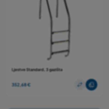
Ljestve Standard, 3 gazišta
352,68 €