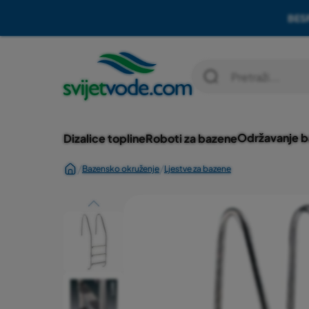
BES
Skip to Content
Održavanje 
Dizalice topline
Roboti za bazene
/
/
Bazensko okruženje
Ljestve za bazene