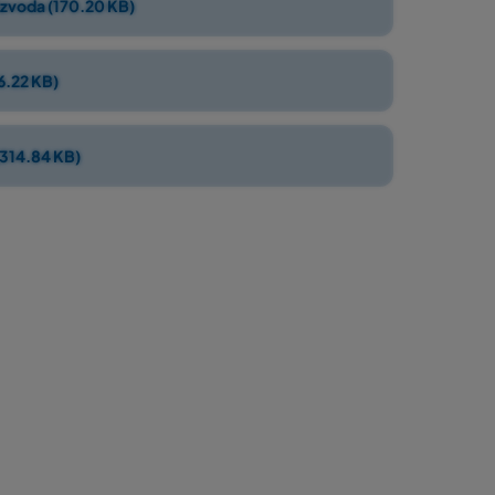
izvoda (170.20 KB)
6.22 KB)
(314.84 KB)