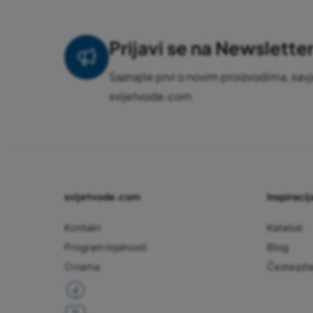
Prijavi se na Newslette
Saznajte prvi o novim proizvodima, savj
svijetvode.com
svijetvode.com
Inspiracija
Kontakt
Katalozi
Program lojalnosti
Blog
O nama
Česta pit