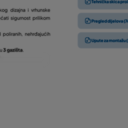
Tehnička skica pro
g dizajna i vrhunske
ćati sigurnost prilikom
Pregled dijelova (7
 poliranih, nehrđajućih
Upute za montažu 
ju
3 gazišta
.
žu.