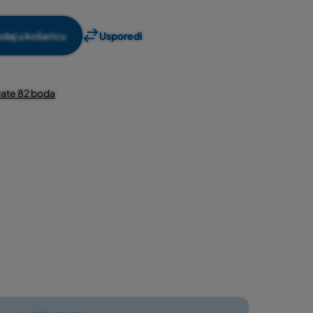
daj u košaricu
Usporedi
ate 82 boda