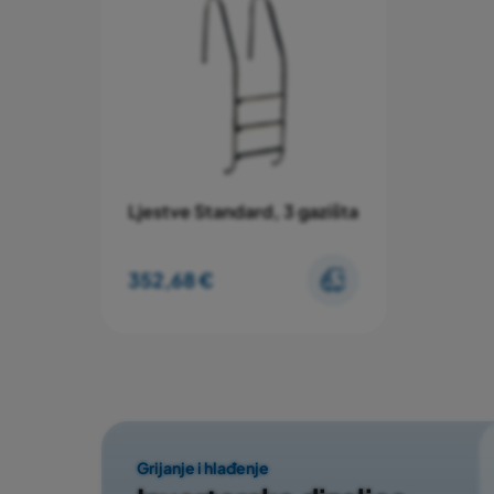
Ljestve Standard, 3 gazišta
352,68 €
Grijanje i hlađenje