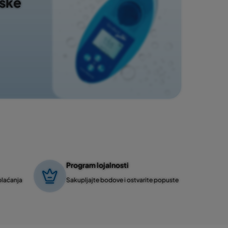
nske
Program lojalnosti
plaćanja
Sakupljajte bodove i ostvarite popuste