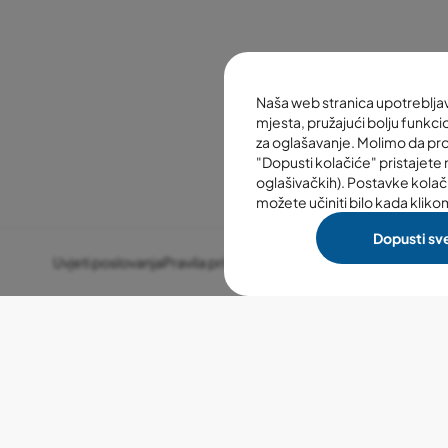
Naša web stranica upotreblj
mjesta, pružajući bolju funkcio
za oglašavanje. Molimo da pr
"Dopusti kolačiće" pristajete n
oglašivačkih). Postavke kolač
možete učiniti bilo kada kliko
Dopusti sv
Uvjeti poslovanja
Pravila privatnosti
Postavke kolačića