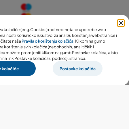
ava kolačiće (eng.Cookies) radi neometane upotrebe web
nalnost i korisničko iskustvo, za analizu korištenja web stranice i
očitate naša
Pravila o korištenju kolačića
. Klikom na gumb
a korištenje svih kolačića (neophodnih, analitičkih i
ića možete promijeniti klikom na gumb Postavke kolačića, a isto
m na link Postavke kolačića u podnožju stranica.
e kolačiće
Postavke kolačića
Izrada webshopa:
woom.digital