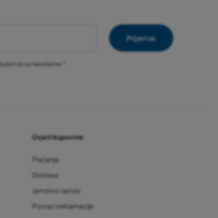
Prijavi se
vljujem se na newsletter
Uvjeti kupovine
Plaćanje
Dostava
Jamstvo i servis
Povrat i reklamacije