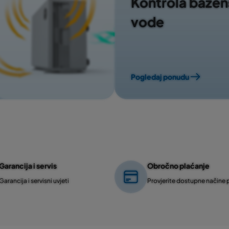
Kontrola baze
vode
Pogledaj ponudu
Garancija i servis
Obročno plaćanje
Garancija i servisni uvjeti
Provjerite dostupne načine 