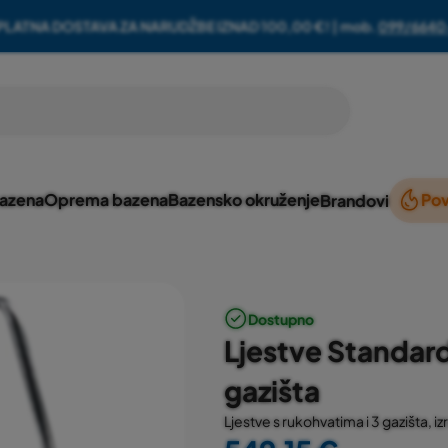
PLATNA DOSTAVA ZA NARUDŽBE IZNAD 100,00 €! | mob.
099/6640
bazena
Oprema bazena
Bazensko okruženje
Pov
Brandovi
Dostupno
Ljestve Standar
gazišta
Ljestve s rukohvatima i 3 gazišta, 