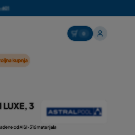
-601
0
oljna kupnja
d LUXE, 3
izrađene od AISI-316 materijala