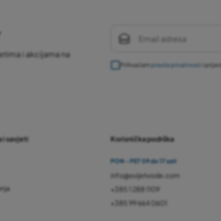
r
etima i akcijama na
Prihvaćam
pravila privatnosti
i prija
 i savjeti
Korisnička podrška
PON - PET 09 do 17 sati
info@svijetvode.com
anja
+385 1 288 1109
+385 99 664 0601