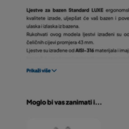
Ljestve za bazen
Standard LUXE
ergonomsko
kvalitete izrade, uljepšat će vaš bazen i pove
ulaska i izlaska iz bazena.
Rukohvati ovog modela ljestvi izrađeni su od
čeličnih cijevi promjera 43 mm.
Ljestve su izrađene od
AISI-316
materijala i ima
Isporučuju se s kompletnim priborom za monta
Prikaži više
Moglo bi vas zanimati i...