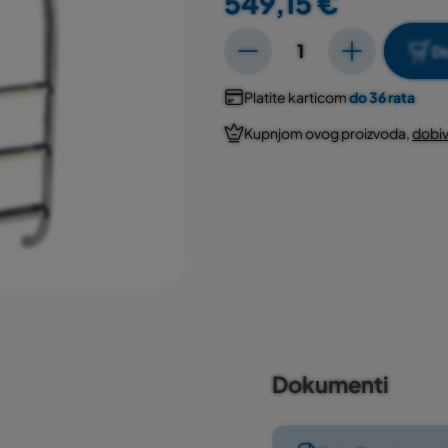
549,15 €
Do
Platite karticom
do 36 rata
Kupnjom ovog proizvoda,
dobiv
Dokumenti