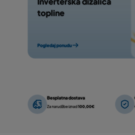
Inverterska dizalica
topline
Pogledaj ponudu
Besplatna dostava
Za narudžbe iznad
100,00€