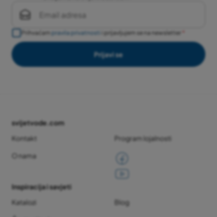
Prihvaćam
pravila privatnosti
i prijavljujem se na newsletter
Prijavi se
svijetvode.com
Kontakt
Program lojalnosti
O nama
Inspiracija i savjeti
Katalozi
Blog