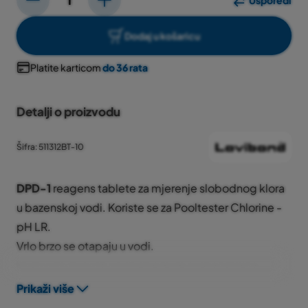
Usporedi
Dodaj u košaricu
Platite karticom
do 36 rata
Detalji o proizvodu
Šifra: 511312BT-10
DPD-1
reagens tablete za mjerenje slobodnog klora
u bazenskoj vodi. Koriste se za Pooltester Chlorine -
pH LR.
Vrlo brzo se otapaju u vodi.
Imaju vrlo dug rok upotrebe jer je svaka tableta
hermetički zapakirana u blisteru od aluminijske folije.
Prikaži više
Kristalno bijele su boje.