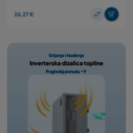
26,27 €
Grijanje i hlađenje
Inverterska dizalica topline
Pogledaj ponudu