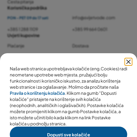
Česta pitanja
Korisnička podrška
info@svijetvode.com
PON - PET 09 do 17 sati
+385 1 288 1109
+385 99 664 0601
Uvjeti kupovine
Plaćanje
Dostava
Jamstvo i servis
Povrat i reklamacije
Naša web stranica upotrebljava kolačiće (eng.Cookies) radi
neometane upotrebe web mjesta, pružajući bolju
funkcionalnost i korisničko iskustvo, za analizu korištenja
web stranice i za oglašavanje. Molimo da pročitate naša
Pravila o korištenju kolačića
. Klikom na gumb "Dopusti
kolačiće" pristajete na korištenje svih kolačića
(neophodnih, analitičkih i oglašivačkih). Postavke kolačića
možete promijeniti klikom na gumb Postavke kolačića, a
isto možete učiniti bilo kada klikom na link Postavke
kolačića u podnožju stranica.
Dopusti sve kolačiće
© 2025 svijetvode.com