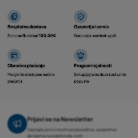
Besplatna dostava
Garancija i servis
Za narudžbe iznad
100,00€
Garancija i servisni uvjeti
Obročno plaćanje
Program lojalnosti
Provjerite dostupne načine
Sakupljajte bodove i ostvarite
plaćanja
popuste
Prijavi se na Newsletter
Saznajte prvi o novim proizvodima, savjetima i
akcijama na svijetvode.com