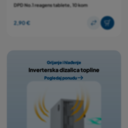
DPD No.1 reagens tablete, 10 kom
2,90 €
Grijanje i hlađenje
Inverterska dizalica topline
Pogledaj ponudu