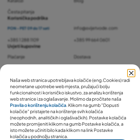
Katalozi
Blog
Česta pitanja
Korisnička podrška
info@svijetvode.com
PON - PET 09 do 17 sati
+385 1 288 1109
+385 99 664 0601
Uvjeti kupovine
Plaćanje
Dostava
Jamstvo i servis
Povrat i reklamacije
Naša web stranica upotrebljava kolačiće (eng.Cookies) radi
neometane upotrebe web mjesta, pružajući bolju
funkcionalnost i korisničko iskustvo, za analizu korištenja
web stranice i za oglašavanje. Molimo da pročitate naša
Pravila o korištenju kolačića
. Klikom na gumb "Dopusti
kolačiće" pristajete na korištenje svih kolačića
(neophodnih, analitičkih i oglašivačkih). Postavke kolačića
možete promijeniti klikom na gumb Postavke kolačića, a
isto možete učiniti bilo kada klikom na link Postavke
kolačića u podnožju stranica.