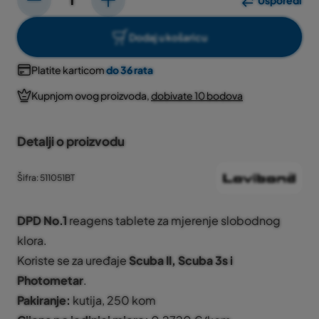
Usporedi
Dodaj u košaricu
Platite karticom
do 36 rata
Kupnjom ovog proizvoda,
dobivate 10 bodova
Detalji o proizvodu
Šifra: 511051BT
DPD No.1
reagens tablete za mjerenje slobodnog
klora.
Koriste se za uređaje
Scuba II, Scuba 3s i
Photometar
.
Pakiranje:
kutija, 250 kom