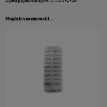
Cijena po jedinici mjere:
0,2720 €/kom
Moglo bi vas zanimati i...