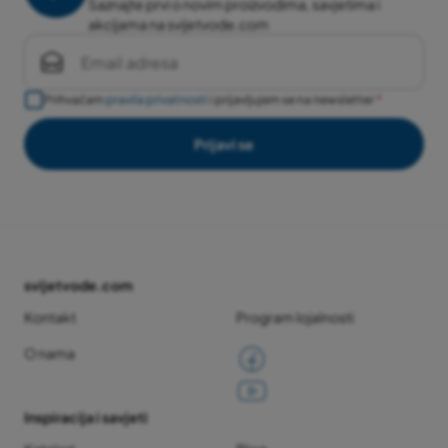
Saznajte prvi o novim proizvodima, savjetima i
akcijama na svijetvode.com
Prihvaćam
pravila privatnosti
i prijavljujem se na newsletter
Prijavi se
svijetvode.com
Kontakt
Program lojalnosti
O nama
Inspiracija i savjeti