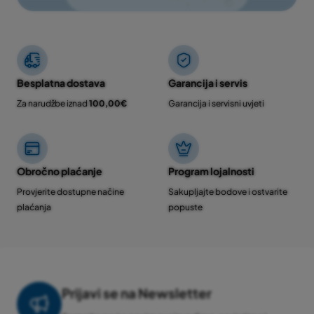
Besplatna dostava
Garancija i servis
Za narudžbe iznad
100,00€
Garancija i servisni uvjeti
Obročno plaćanje
Program lojalnosti
Provjerite dostupne načine
Sakupljajte bodove i ostvarite
plaćanja
popuste
Prijavi se na Newsletter