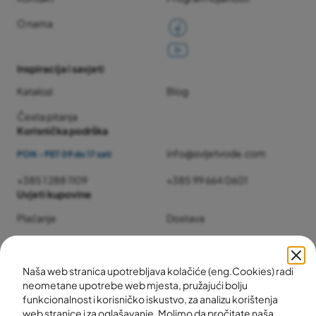
O nama
Inspiracija i savjeti
Katalozi
Blog
Česta pitanja
Korisnička podrška
info@svijetvode.com
PON - PET 09 do 17 sati
+385 1 288 1109
+385 99 664 0601
Uvjeti kupovine
Plaćanje
Dostava
Jamstvo i servis
Povrat i reklamacije
Naša web stranica upotrebljava kolačiće (eng.Cookies) radi
neometane upotrebe web mjesta, pružajući bolju
funkcionalnost i korisničko iskustvo, za analizu korištenja
web stranice i za oglašavanje. Molimo da pročitate naša