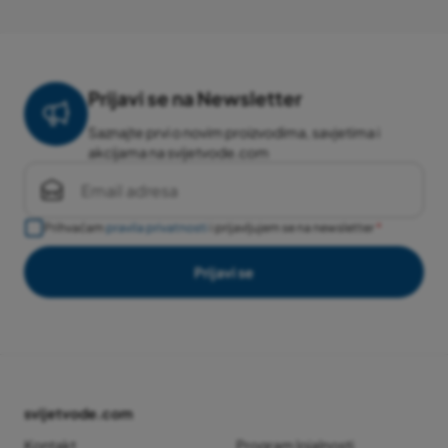
Prijavi se na Newsletter
Saznajte prvi o novim proizvodima, savjetima i
akcijama na svijetvode.com
Prihvaćam
pravila privatnosti
i prijavljujem se na newsletter
Prijavi se
svijetvode.com
Kontakt
Program lojalnosti