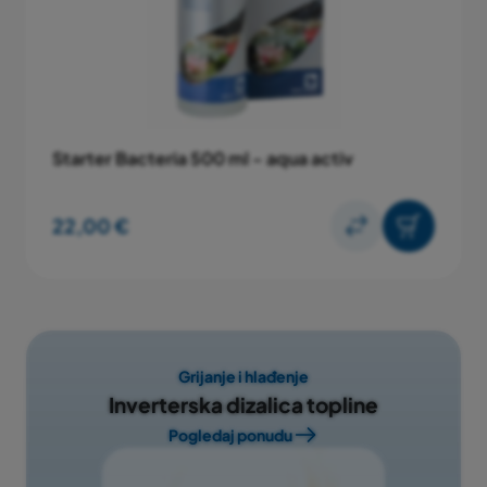
Starter Bacteria 500 ml - aqua activ
22,00 €
Grijanje i hlađenje
Inverterska dizalica topline
Pogledaj ponudu