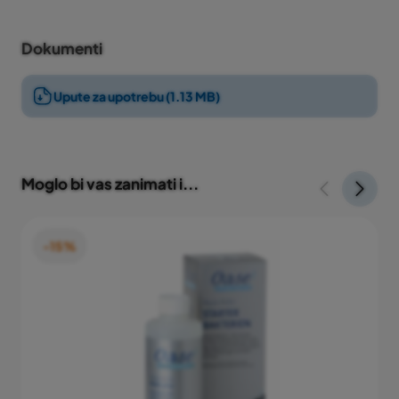
Reducira nastajanje algi i sluzi te neutralizira toksične
proizvode otpada.
Dokumenti
Količina od 500 ml dovoljna je za tretman 10.000
litara vode.
Upute za upotrebu (1.13 MB)
Moglo bi vas zanimati i...
-15%