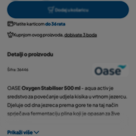
Dodaj u košaricu
Platite karticom
do 36 rata
Kupnjom ovog proizvoda,
dobivate 3 boda
Detalji o proizvodu
Šifra: 36446
OASE
Oxygen Stabiliser 500 ml
- aqua activ je
sredstvo za povećanje udjela kisika u vrtnom jezercu.
Djeluje od dna jezreca prema gore te na taj način
sprječava fermentaciju plina koji je opasan za žive
organizme.
Podupire biološku snagu samočišćenja vode.
Prikaži više