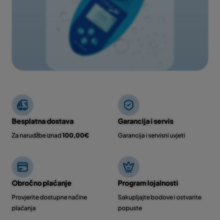
Besplatna dostava
Garancija i servis
Za narudžbe iznad
100,00€
Garancija i servisni uvjeti
Obročno plaćanje
Program lojalnosti
Provjerite dostupne načine
Sakupljajte bodove i ostvarite
plaćanja
popuste