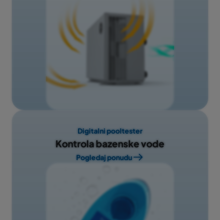
Digitalni pooltester
Kontrola bazenske vode
Pogledaj ponudu