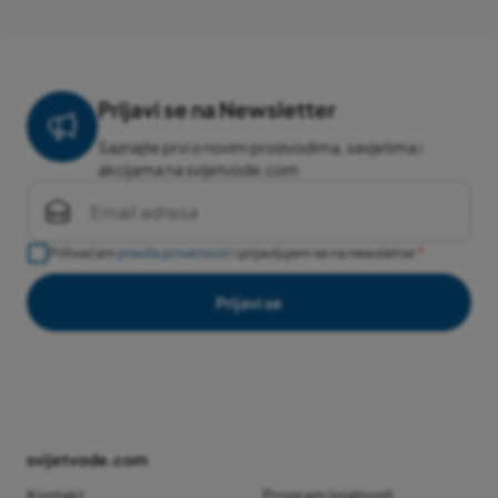
Prijavi se na Newsletter
Saznajte prvi o novim proizvodima, savjetima i
akcijama na svijetvode.com
Prihvaćam
pravila privatnosti
i prijavljujem se na newsletter
Prijavi se
svijetvode.com
Kontakt
Program lojalnosti