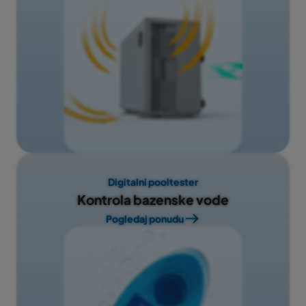
Digitalni pooltester
Kontrola bazenske vode
Pogledaj ponudu