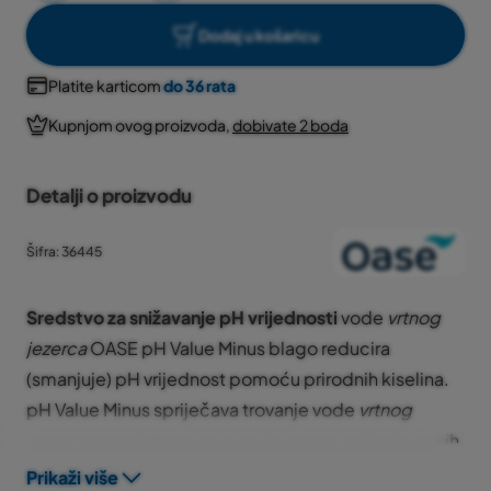
Dodaj u košaricu
Platite karticom
do 36 rata
Kupnjom ovog proizvoda,
dobivate 2 boda
Detalji o proizvodu
Šifra: 36445
Sredstvo za snižavanje pH vrijednosti
vode
vrtnog
jezerca
OASE pH Value Minus blago reducira
(smanjuje) pH vrijednost pomoću prirodnih kiselina.
pH Value Minus spriječava trovanje vode
vrtnog
jezerca
amonijakom koje može nastati uslijed visokih
pH vrijednosti.
Prikaži više