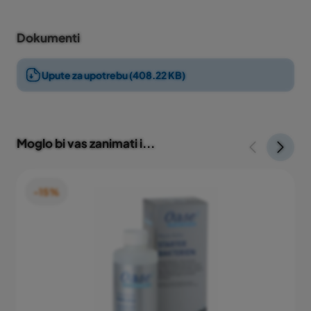
Količina od 500 ml dovoljna je za tretman 10000
litara vode.
Dokumenti
Upute za upotrebu (408.22 KB)
Moglo bi vas zanimati i...
-15%