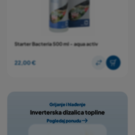
Starter Bacteria 500 ml - aqua activ
22,00 €
Grijanje i hlađenje
Inverterska dizalica topline
Pogledaj ponudu