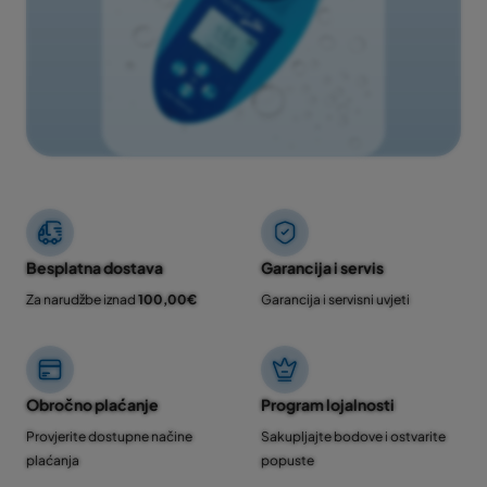
Besplatna dostava
Garancija i servis
Za narudžbe iznad
100,00€
Garancija i servisni uvjeti
Obročno plaćanje
Program lojalnosti
Provjerite dostupne načine
Sakupljajte bodove i ostvarite
plaćanja
popuste