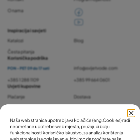
O nama
Inspiracija i savjeti
Katalozi
Blog
Česta pitanja
Korisnička podrška
info@svijetvode.com
PON - PET 09 do 17 sati
+385 1 288 1109
+385 99 664 0601
Uvjeti kupovine
Plaćanje
Dostava
Jamstvo i servis
Povrat i reklamacije
Naša web stranica upotrebljava kolačiće (eng.Cookies) radi
neometane upotrebe web mjesta, pružajući bolju
funkcionalnost i korisničko iskustvo, za analizu korištenja
web stranice i za oglašavanje. Molimo da pročitate naša