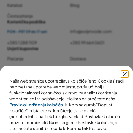
Katalozi
Blog
Česta pitanja
Korisnička podrška
info@svijetvode.com
PON - PET 09 do 17 sati
+385 1 288 1109
+385 99 664 0601
Uvjeti kupovine
Plaćanje
Dostava
Jamstvo i servis
Povrat i reklamacije
Naša web stranica upotrebljava kolačiće (eng.Cookies) radi
neometane upotrebe web mjesta, pružajući bolju
funkcionalnost i korisničko iskustvo, za analizu korištenja
web stranice i za oglašavanje. Molimo da pročitate naša
Pravila o korištenju kolačića
. Klikom na gumb "Dopusti
kolačiće" pristajete na korištenje svih kolačića
(neophodnih, analitičkih i oglašivačkih). Postavke kolačića
možete promijeniti klikom na gumb Postavke kolačića, a
isto možete učiniti bilo kada klikom na link Postavke