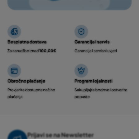
Besplatna dostava
Garancija i servis
Za narudžbe iznad
100,00€
Garancija i servisni uvjeti
Obročno plaćanje
Program lojalnosti
Provjerite dostupne načine
Sakupljajte bodove i ostvarite
plaćanja
popuste
Prijavi se na Newsletter