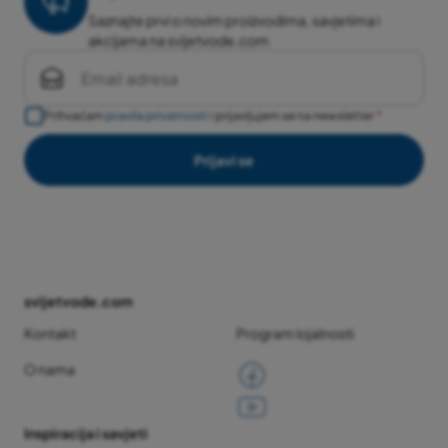
Saznajte prvi o novim proizvodima, savjetima i
akcijama na svijetvode.com
Prihvaćam
pravila privatnosti
i prijavljujem se na newsletter
Prijavi se
svijetvode.com
Kontakt
Program lojalnosti
O nama
Inspiracija i savjeti