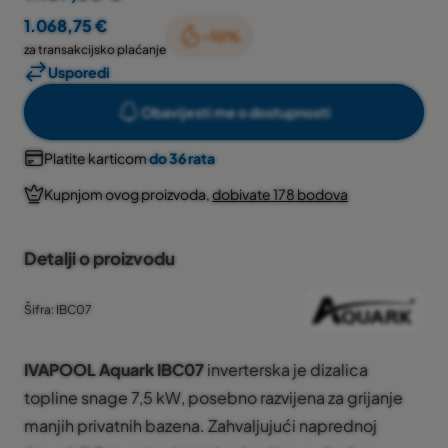
1.068,75 €
-10%
za transakcijsko plaćanje
Usporedi
Obavijesti me o dostupnosti
Platite karticom
do 36 rata
Kupnjom ovog proizvoda,
dobivate 178 bodova
Detalji o proizvodu
Šifra: IBC07
IVAPOOL Aquark IBC07
inverterska je dizalica
topline snage 7,5 kW, posebno razvijena za grijanje
manjih privatnih bazena. Zahvaljujući naprednoj