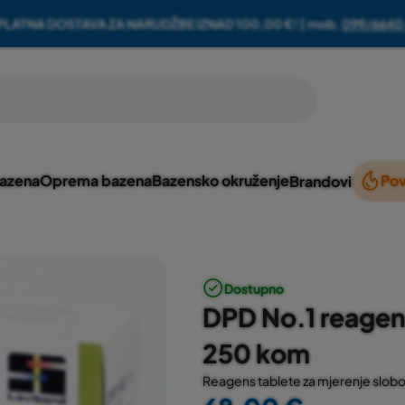
PLATNA DOSTAVA ZA NARUDŽBE IZNAD 100,00 €! | mob.
099/6640
bazena
Oprema bazena
Bazensko okruženje
Pov
Brandovi
Dostupno
DPD No.1 reagen
250 kom
Reagens tablete za mjerenje slobo