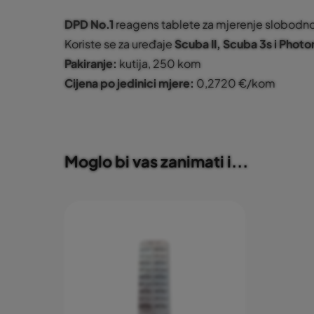
DPD No.1
reagens tablete za mjerenje slobodno
Koriste se za uređaje
Scuba II, Scuba 3s i Phot
Pakiranje:
kutija, 250 kom
Cijena po jedinici mjere:
0,2720 €/kom
Moglo bi vas zanimati i...