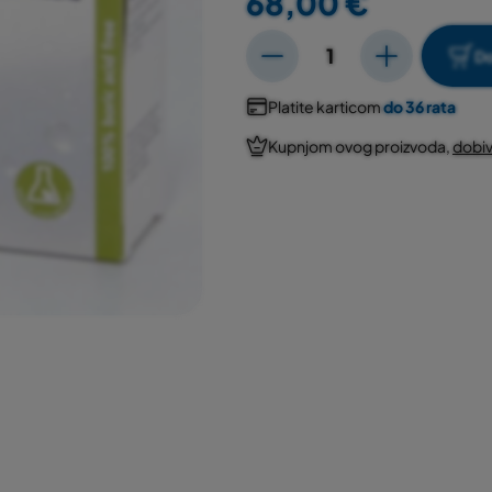
68,00 €
Do
Platite karticom
do 36 rata
Kupnjom ovog proizvoda,
dobiv