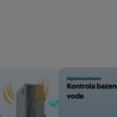
Digitalni pooltester
Kontrola baze
vode