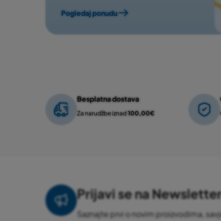
Pogledaj ponudu
Besplatna dostava
Za narudžbe iznad
100,00€
Prijavi se na Newslette
Saznajte prvi o novim proizvodima, savj