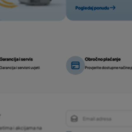
Pogledaj ponudu
Garancija i servis
Obročno plaćanje
Garancija i servisni uvjeti
Provjerite dostupne načine 
r
etima i akcijama na