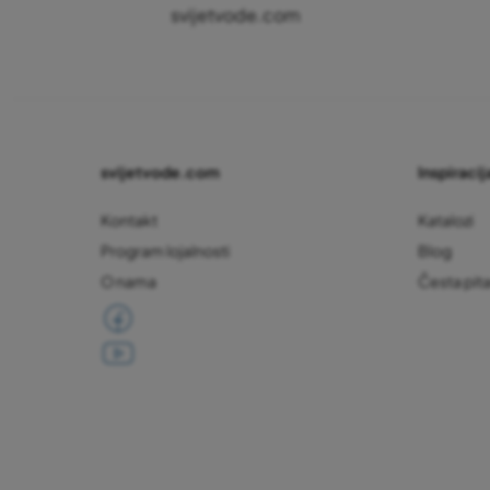
svijetvode.com
svijetvode.com
Inspiracija
Kontakt
Katalozi
Program lojalnosti
Blog
O nama
Česta pit