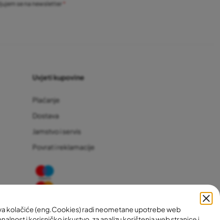
vljujem se na newsletter
Uvjeti kupovine
Plaćanje
Dostava
Jamstvo i servis
Povrat i reklamacije
ava kolačiće (eng.Cookies) radi neometane upotrebe web
nalnost i korisničko iskustvo, za analizu korištenja web stranice i