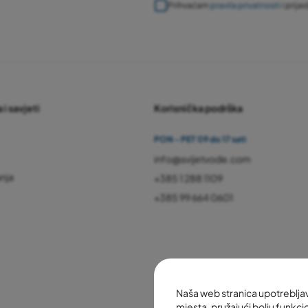
Prihvaćam
pravila privatnosti
i prija
 i savjeti
Korisnička podrška
PON - PET 09 do 17 sati
info@svijetvode.com
anja
+385 1 288 1109
+385 99 664 0601
Naša web stranica upotreblj
mjesta, pružajući bolju funkcio