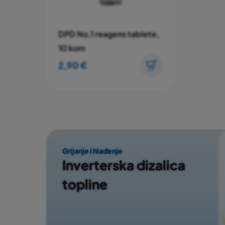
DPD No.1 reagens tablete,
10 kom
2,90 €
Grijanje i hlađenje
Inverterska dizalica
topline