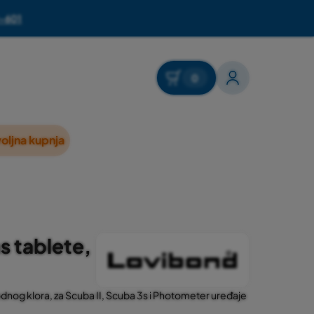
-601
0
oljna kupnja
s tablete,
dnog klora, za Scuba II, Scuba 3s i Photometer uređaje