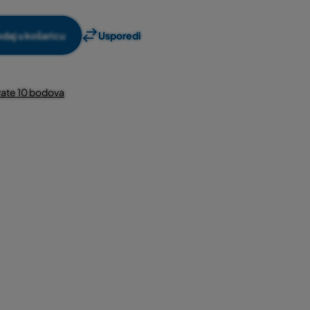
daj u košaricu
Usporedi
ate 10 bodova