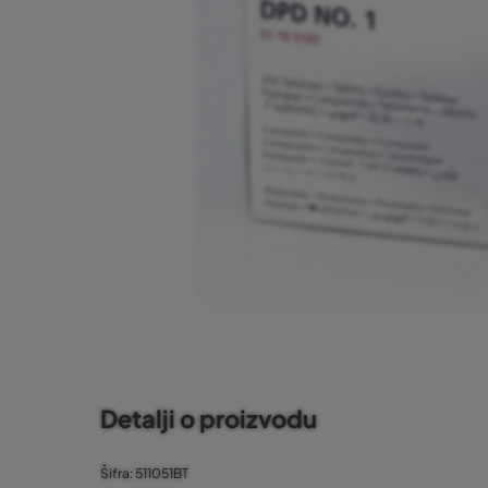
Detalji o proizvodu
Šifra: 511051BT