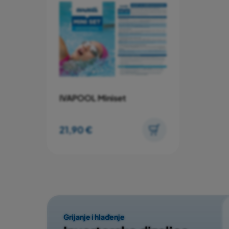
IVAPOOL Miniset
21,90 €
Grijanje i hlađenje