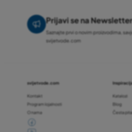
Prijavi se na Newslette
Saznajte prvi o novim proizvodima, savj
svijetvode.com
svijetvode.com
Inspiracija
Kontakt
Katalozi
Program lojalnosti
Blog
O nama
Česta pit