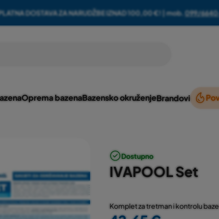
PLATNA DOSTAVA ZA NARUDŽBE IZNAD 100,00 €! | mob.
099/6640
bazena
Oprema bazena
Bazensko okruženje
Pov
Brandovi
Dostupno
IVAPOOL Set
Komplet za tretman i kontrolu ba