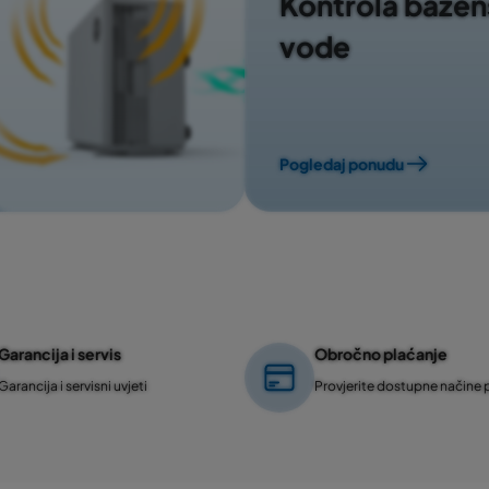
Kontrola baze
vode
Pogledaj ponudu
Garancija i servis
Obročno plaćanje
Garancija i servisni uvjeti
Provjerite dostupne načine 