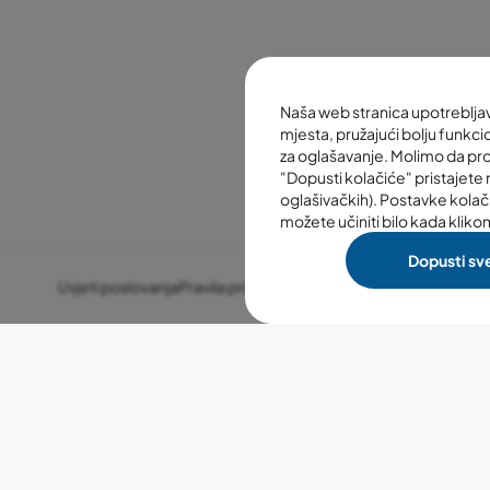
Naša web stranica upotreblj
mjesta, pružajući bolju funkcio
za oglašavanje. Molimo da pr
"Dopusti kolačiće" pristajete n
oglašivačkih). Postavke kolač
možete učiniti bilo kada kliko
Dopusti sv
Uvjeti poslovanja
Pravila privatnosti
Postavke kolačića