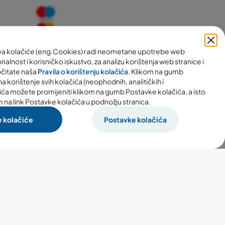
ava kolačiće (eng.Cookies) radi neometane upotrebe web
nalnost i korisničko iskustvo, za analizu korištenja web stranice i
očitate naša
Pravila o korištenju kolačića
. Klikom na gumb
a korištenje svih kolačića (neophodnih, analitičkih i
ića možete promijeniti klikom na gumb Postavke kolačića, a isto
m na link Postavke kolačića u podnožju stranica.
e kolačiće
Postavke kolačića
Izrada webshopa:
woom.digital