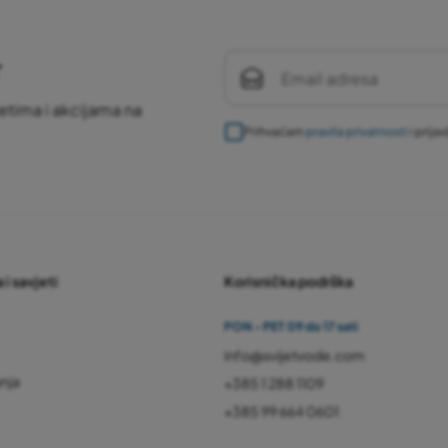
r
etima i akcijama na
Prihvaćam
pravila privatnosti
i prija
 i savjeti
Korisnička podrška
PON - PET 09 do 17 sati
info@svijetvode.com
anja
+385 1 288 1109
+385 99 664 0601