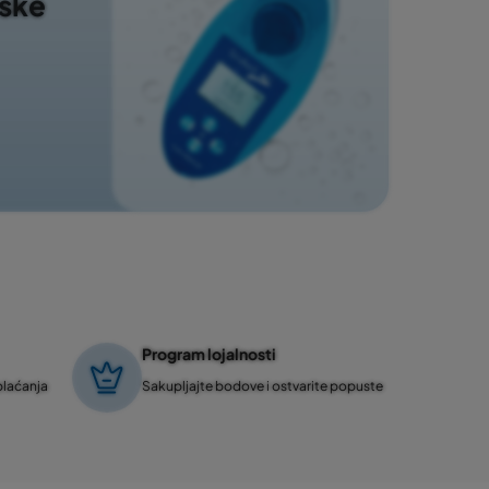
nske
Program lojalnosti
plaćanja
Sakupljajte bodove i ostvarite popuste