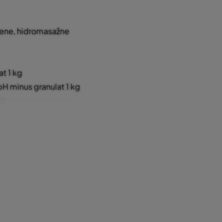
zene, hidromasažne
at 1 kg
H minus granulat 1 kg
it
 algi IVAPOOL Algicid 1
e i količine slobodnog
aja kompleta, u
potrebu sa savjetima
vodu u bazenu.