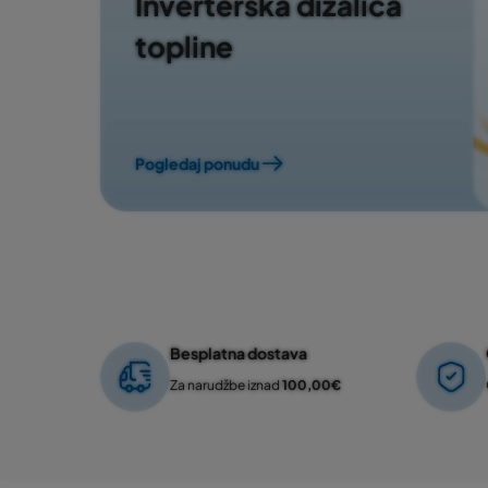
Inverterska dizalica
topline
Pogledaj ponudu
Besplatna dostava
Za narudžbe iznad
100,00€