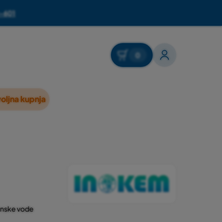
-601
0
oljna kupnja
zenske vode