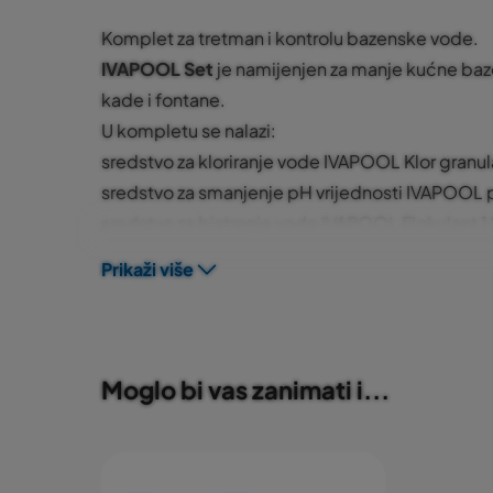
Komplet za tretman i kontrolu bazenske vode.
IVAPOOL Set
je namijenjen za manje kućne ba
kade i fontane.
U kompletu se nalazi:
sredstvo za kloriranje vode IVAPOOL Klor granul
sredstvo za smanjenje pH vrijednosti IVAPOOL p
sredstvo za bistrenje vode IVAPOOL Flokulant 1 l
sredstvo za uništavanje i spriječavanje nastanka
Prikaži više
lit
ručni pooltester za mjerenje pH vrijednosti vod
klora
Kako bi se olakšala upotreba sredstava iz sadrž
Moglo bi vas zanimati i...
IVAPOOL Set-u nalaze se i praktične upute za u
kako postupiti kod raznih problema vezanih uz 
Pakiranje:
kutija, komplet