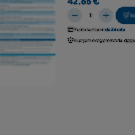
42,65 €
Do
Platite karticom
do 36 rata
Kupnjom ovog proizvoda,
dobiv