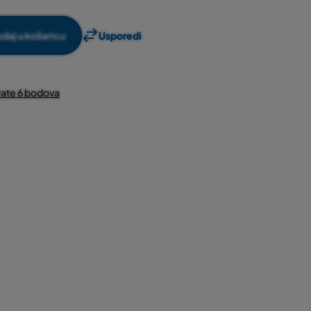
daj u košaricu
Usporedi
ate 6 bodova