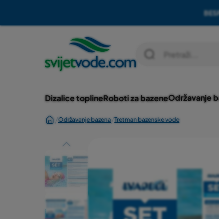
BES
Skip to Content
Održavanje 
Dizalice topline
Roboti za bazene
/
/
Održavanje bazena
Tretman bazenske vode