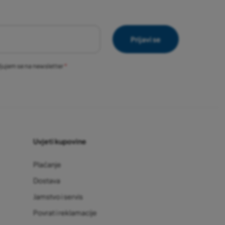
Prijavi se
vljujem se na newsletter
Uvjeti kupovine
Plaćanje
Dostava
Jamstvo i servis
Povrat i reklamacije