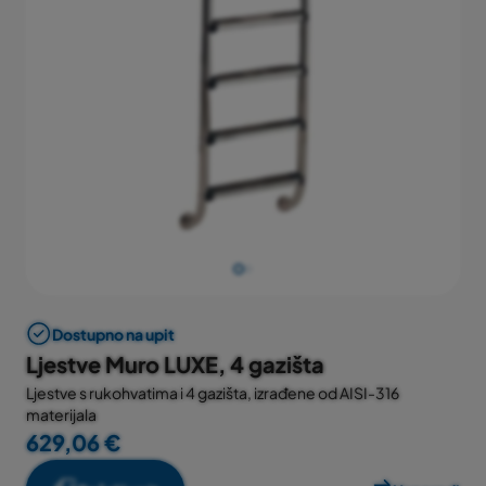
Dostupno na upit
Ljestve Muro LUXE, 4 gazišta
Ljestve s rukohvatima i 4 gazišta, izrađene od AISI-316
materijala
629,06 €