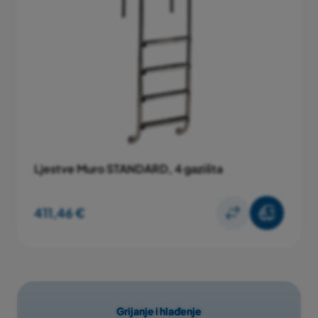
Ljestve Muro STANDARD, 4 gazišta
411,46 €
Grijanje i hlađenje