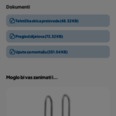
Isporučuju se s kompletnim priborom za montažu.
Dokumenti
Tehnička skica proizvoda (48.32 KB)
Pregled dijelova (72.32 KB)
Upute za montažu (351.54 KB)
Moglo bi vas zanimati i...