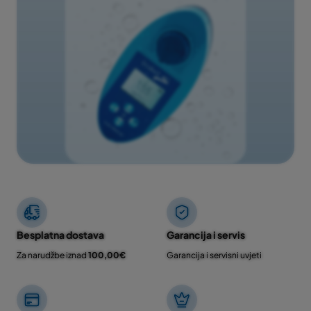
Besplatna dostava
Garancija i servis
Za narudžbe iznad
100,00€
Garancija i servisni uvjeti