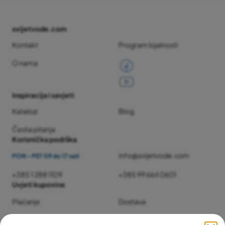
svijetvode.com
Kontakt
Program lojalnosti
O nama
Inspiracija i savjeti
Katalozi
Blog
Česta pitanja
Korisnička podrška
info@svijetvode.com
PON - PET 09 do 17 sati
+385 1 288 1109
+385 99 664 0601
Uvjeti kupovine
Plaćanje
Dostava
Jamstvo i servis
Povrat i reklamacije