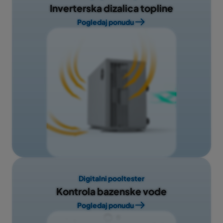
Inverterska dizalica topline
Pogledaj ponudu
Digitalni pooltester
Kontrola bazenske vode
Pogledaj ponudu