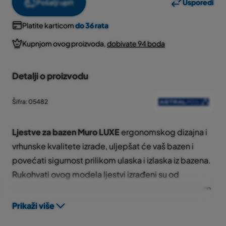
Pošalji upit
Usporedi
Platite karticom
do 36 rata
Kupnjom ovog proizvoda,
dobivate 94 boda
Detalji o proizvodu
Šifra: 05482
Ljestve za bazen
Muro LUXE
ergonomskog dizajna i
vrhunske kvalitete izrade, uljepšat će vaš bazen i
povećati sigurnost prilikom ulaska i izlaska iz bazena.
Rukohvati ovog modela ljestvi izrađeni su od
poliranih, nehrđajućih čeličnih cijevi promjera 43 mm.
Ljestve su izrađene od
AISI-316
materijala i imaju
4
Prikaži više
gazišta
.