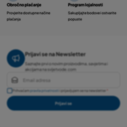
Obročno plaćanje
Program lojalnosti
Provjerite dostupne načine
Sakupljajte bodove i ostvarite
plaćanja
popuste
Prijavi se na Newsletter
Saznajte prvi o novim proizvodima, savjetima i
akcijama na svijetvode.com
Prihvaćam
pravila privatnosti
i prijavljujem se na newsletter
Prijavi se