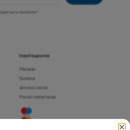
vljujem se na newsletter
Uvjeti kupovine
Plaćanje
Dostava
Jamstvo i servis
Povrat i reklamacije