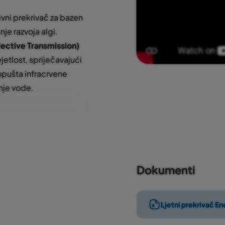
ivni prekrivač za bazen
je razvoja algi.
lective Transmission)
jetlost, spriječavajući
ropušta infracrvene
nje vode.
jetnim vremenskim
ra svjetlost potrebnu za
Dokumenti
uje deaktivaciju klora,
je gubitak topline
Ljetni prekrivač En