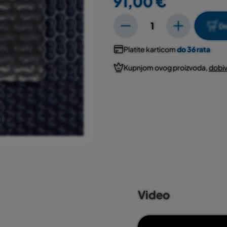
91,00 €
Do
Platite karticom
do 36 rata
Kupnjom ovog proizvoda,
dobiv
Video