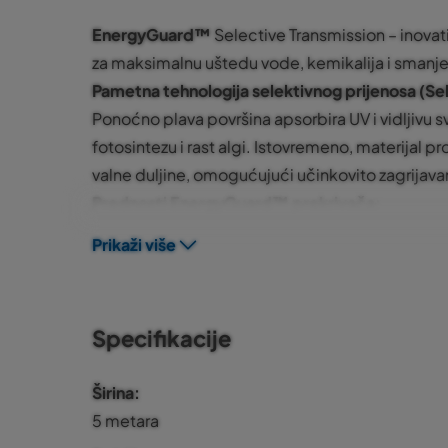
EnergyGuard™
Selective Transmission – inovat
za maksimalnu uštedu vode, kemikalija i smanjen
Pametna tehnologija selektivnog prijenosa (Se
Ponoćno plava površina apsorbira UV i vidljivu sv
fotosintezu i rast algi. Istovremeno, materijal p
valne duljine, omogućujući učinkovito zagrijava
Prednosti EnergyGuard™ prekrivača:
Povećava temperaturu vode od 4°C do 7°C u l
Prikaži više
uvjetima
Smanjuje razvoj i rast algi – neprozirni sloj bloki
fotosintezu
Specifikacije
Smanjuje potrošnju kemikalija – UV zaštita smanj
što znači manje troškove održavanja
Širina
Smanjuje isparavanje vode – čuva vodu i smanju
5 metara
Možete ga koristiti i ljeti i zimi