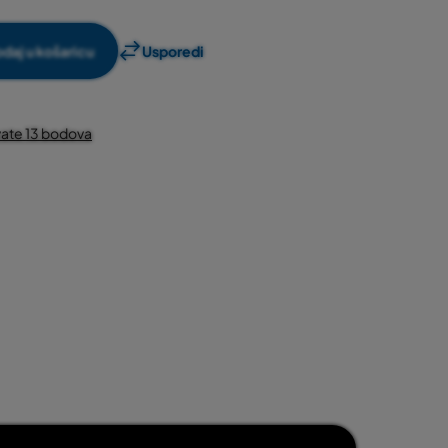
daj u košaricu
Usporedi
ate 13 bodova