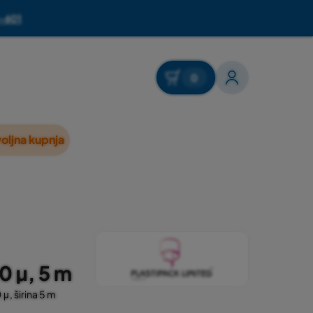
-601
0
oljna kupnja
 µ, 5 m
μ, širina 5 m