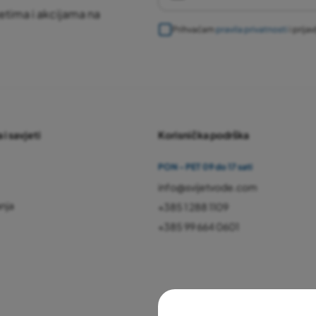
etima i akcijama na
Prihvaćam
pravila privatnosti
i prija
 i savjeti
Korisnička podrška
PON - PET 09 do 17 sati
info@svijetvode.com
anja
+385 1 288 1109
+385 99 664 0601