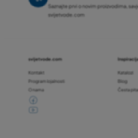
Saznajte prvi o novim proizvodima, savj
svijetvode.com
svijetvode.com
Inspiracija
Kontakt
Katalozi
Program lojalnosti
Blog
O nama
Česta pit