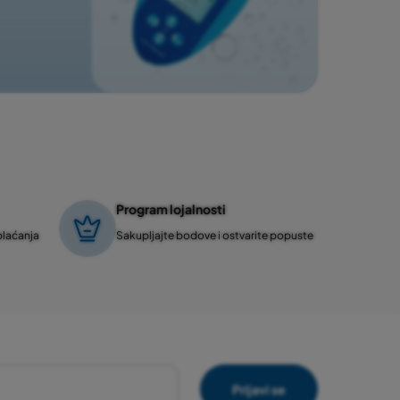
Program lojalnosti
plaćanja
Sakupljajte bodove i ostvarite popuste
Prijavi se