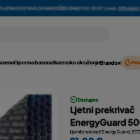
PLATNA DOSTAVA ZA NARUDŽBE IZNAD 100,00 €! | mob.
099/6640
bazena
Oprema bazena
Bazensko okruženje
Pov
Brandovi
Dostupno
Ljetni prekrivač
EnergyGuard 500
Ljetni prekrivač EnergyGuard, 500 