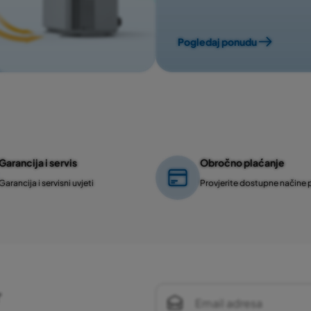
Pogledaj ponudu
Garancija i servis
Obročno plaćanje
Garancija i servisni uvjeti
Provjerite dostupne načine 
r