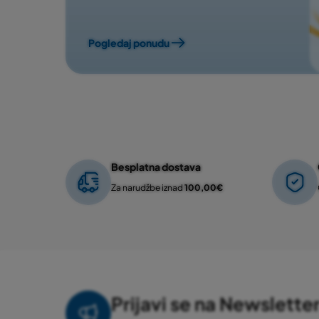
Pogledaj ponudu
Besplatna dostava
Za narudžbe iznad
100,00€
Prijavi se na Newslette