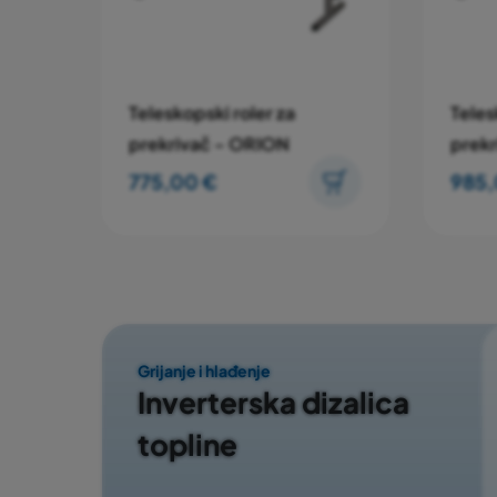
Teleskopski roler za
Teles
prekrivač - ORION
prek
775,00 €
985,
Grijanje i hlađenje
Inverterska dizalica
topline