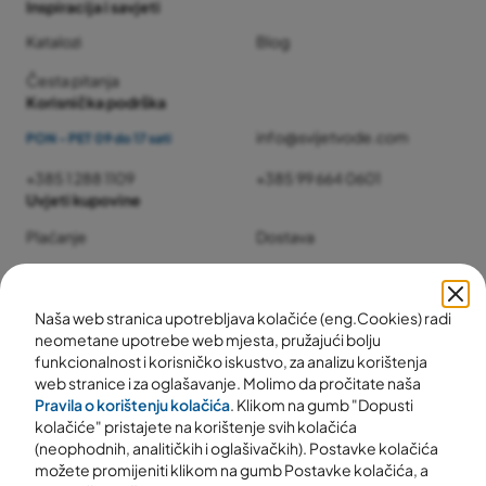
Inspiracija i savjeti
Katalozi
Blog
Česta pitanja
Korisnička podrška
info@svijetvode.com
PON - PET 09 do 17 sati
+385 1 288 1109
+385 99 664 0601
Uvjeti kupovine
Plaćanje
Dostava
Jamstvo i servis
Povrat i reklamacije
Naša web stranica upotrebljava kolačiće (eng.Cookies) radi
neometane upotrebe web mjesta, pružajući bolju
funkcionalnost i korisničko iskustvo, za analizu korištenja
web stranice i za oglašavanje. Molimo da pročitate naša
Pravila o korištenju kolačića
. Klikom na gumb "Dopusti
kolačiće" pristajete na korištenje svih kolačića
(neophodnih, analitičkih i oglašivačkih). Postavke kolačića
možete promijeniti klikom na gumb Postavke kolačića, a