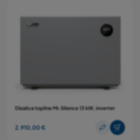
Dizalica topline Mr.Silence 13 kW, inverter
2.910,00 €