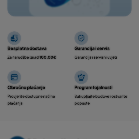
Besplatna dostava
Garancija i servis
Za narudžbe iznad
100,00€
Garancija i servisni uvjeti
Obročno plaćanje
Program lojalnosti
Provjerite dostupne načine
Sakupljajte bodove i ostvarite
plaćanja
popuste