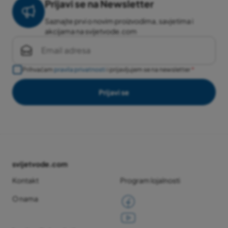
Prijavi se na Newsletter
Saznajte prvi o novim proizvodima, savjetima i
akcijama na svijetvode.com
Prihvaćam
pravila privatnosti
i prijavljujem se na newsletter
Prijavi se
svijetvode.com
Kontakt
Program lojalnosti
O nama