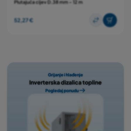
Plutajuća cijev D.38 mm - 12 m
52,27 €
Grijanje i hlađenje
Inverterska dizalica topline
Pogledaj ponudu