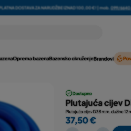
PLATNA DOSTAVA ZA NARUDŽBE IZNAD 100,00 €! | mob.
099/6640
bazena
Oprema bazena
Bazensko okruženje
Pov
Brandovi
Dostupno
Plutajuća cijev 
Plutajuća cijev D38 mm, dužine 12 
37,50 €