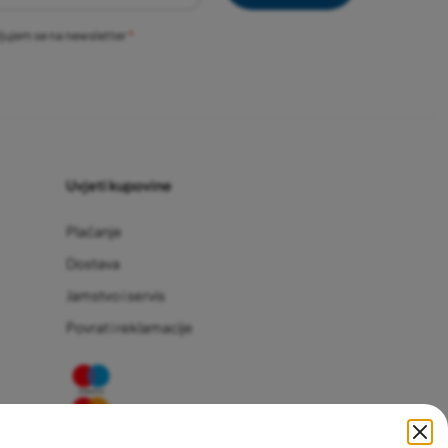
vljujem se na newsletter
Uvjeti kupovine
Plaćanje
Dostava
Jamstvo i servis
Povrat i reklamacije