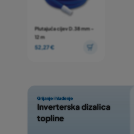
Plutajuća cijev D.38 mm -
12 m
52,27 €
Grijanje i hlađenje
Inverterska dizalica
topline