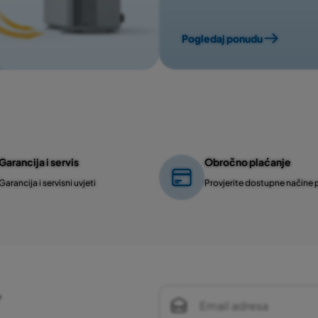
Pogledaj ponudu
Garancija i servis
Obročno plaćanje
Garancija i servisni uvjeti
Provjerite dostupne načine 
r