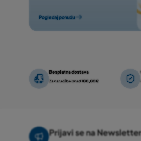
Pogledaj ponudu
Besplatna dostava
Za narudžbe iznad
100,00€
Prijavi se na Newslette