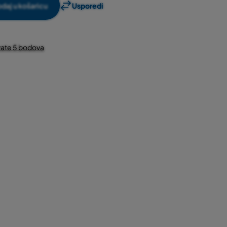
daj u košaricu
Usporedi
vate 5 bodova