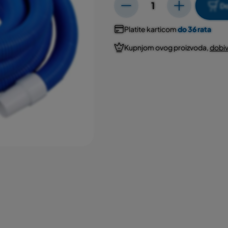
Do
Platite karticom
do 36 rata
Kupnjom ovog proizvoda,
dobi