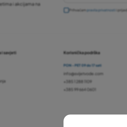
etima i akcijama na
Prihvaćam
pravila privatnosti
i prija
 i savjeti
Korisnička podrška
PON - PET 09 do 17 sati
info@svijetvode.com
anja
+385 1 288 1109
+385 99 664 0601