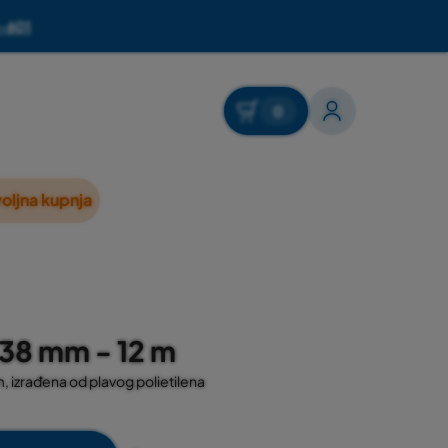
-601
0
oljna kupnja
D38 mm - 12 m
m, izrađena od plavog polietilena