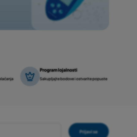
Program lojalnosti
plaćanja
Sakupljajte bodove i ostvarite popuste
Prijavi se