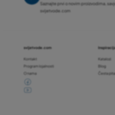
Saznajte prvi o novim proizvodima, savj
svijetvode.com
svijetvode.com
Inspiracija
Kontakt
Katalozi
Program lojalnosti
Blog
O nama
Česta pit