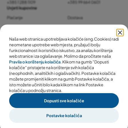
+385 1 288 1109
+385 99 664 0601
Uvjeti kupovine
Plaćanje
Dostava
Jamstvo i servis
Povrat i reklamacije
Naša web stranica upotrebljava kolačiće (eng.Cookies) radi
neometane upotrebe web mjesta, pružajući bolju
funkcionalnost i korisničko iskustvo, za analizu korištenja
web stranice i za oglašavanje. Molimo da pročitate naša
Pravila o korištenju kolačića
. Klikom na gumb "Dopusti
kolačiće" pristajete na korištenje svih kolačića
(neophodnih, analitičkih i oglašivačkih). Postavke kolačića
možete promijeniti klikom na gumb Postavke kolačića, a
isto možete učiniti bilo kada klikom na link Postavke
kolačića u podnožju stranica.
Dopusti sve kolačiće
© 2025 svijetvode.com
Uvjeti poslovanja
Pravila privatnosti
Postavke kolačića
Postavke kolačića
Izrada webshopa:
woom.digital