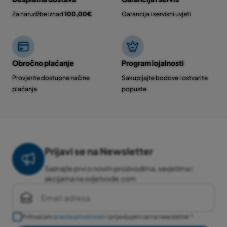
Za narudžbe iznad
100,00€
Garancija i servisni uvjeti
Obročno plaćanje
Program lojalnosti
Provjerite dostupne načine
Sakupljajte bodove i ostvarite
plaćanja
popuste
Prijavi se na Newsletter
Saznajte prvi o novim proizvodima, savjetima i
akcijama na svijetvode.com
Prihvaćam
pravila privatnosti
i prijavljujem se na newsletter