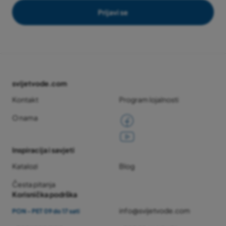
Prijavi se
svijetvode.com
Kontakt
Program lojalnosti
O nama
Inspiracija i savjeti
Katalozi
Blog
Česta pitanja
Korisnička podrška
info@svijetvode.com
PON - PET 09 do 17 sati