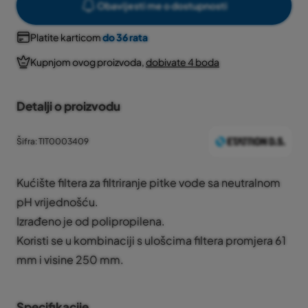
Obavijesti me o dostupnosti
Platite karticom
do 36 rata
Kupnjom ovog proizvoda,
dobivate 4 boda
Detalji o proizvodu
Šifra: TIT0003409
Kućište filtera za filtriranje pitke vode sa neutralnom
pH vrijednošću.
Izrađeno je od polipropilena.
Koristi se u kombinaciji s ulošcima filtera promjera 61
mm i visine 250 mm.
Specifikacije