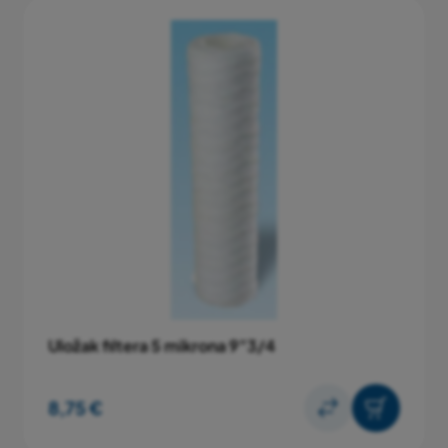
Uložak filtera 5 mikrona 9"3/4
8,75 €