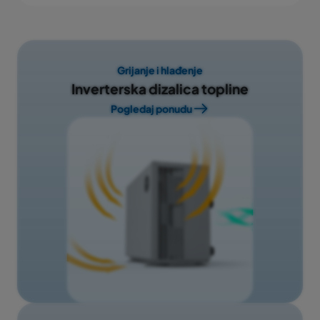
Grijanje i hlađenje
Inverterska dizalica topline
Pogledaj ponudu