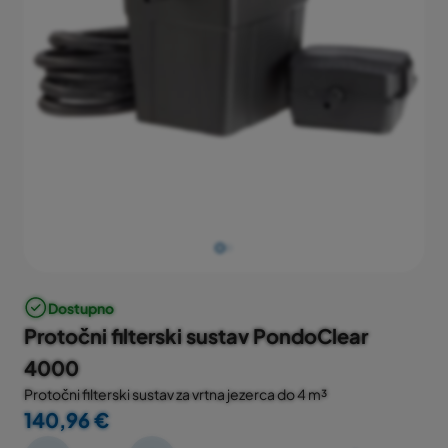
Dostupno
Protočni filterski sustav PondoClear
4000
Protočni filterski sustav za vrtna jezerca do 4 m³
140,96 €