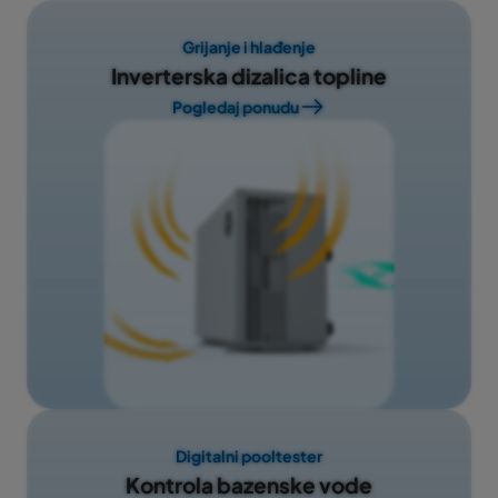
Grijanje i hlađenje
Inverterska dizalica topline
Pogledaj ponudu
Digitalni pooltester
Kontrola bazenske vode