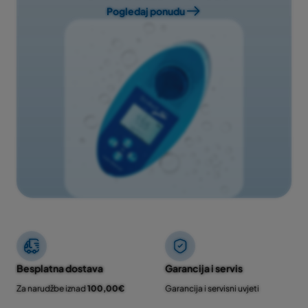
Pogledaj ponudu
Besplatna dostava
Garancija i servis
Za narudžbe iznad
100,00€
Garancija i servisni uvjeti