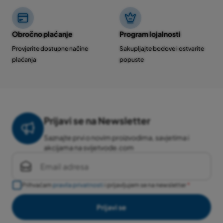
Obročno plaćanje
Program lojalnosti
Provjerite dostupne načine
Sakupljajte bodove i ostvarite
plaćanja
popuste
Prijavi se na Newsletter
Saznajte prvi o novim proizvodima, savjetima i
akcijama na svijetvode.com
Prihvaćam
pravila privatnosti
i prijavljujem se na newsletter
Prijavi se