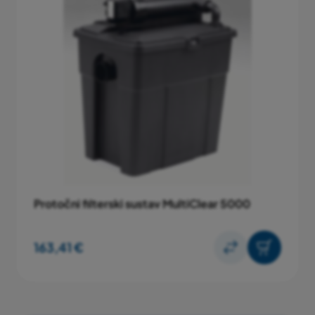
Priključni kabel (pumpa)
10 m
Priključni kabel (UVC)
3 m
Maksimalna zapremina jezera s ribama (do 1 kg/1000
lit)
2000 lit
Maksimalna zapremina jezera bez riba
4000 lit
Jamstveni rok
Protočni filterski sustav MultiClear 5000
2 godine
163,41 €