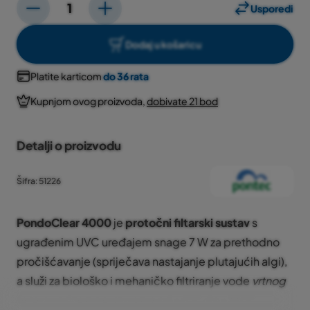
Usporedi
Dodaj u košaricu
Platite karticom
do 36 rata
Kupnjom ovog proizvoda,
dobivate 21 bod
Detalji o proizvodu
Šifra: 51226
PondoClear 4000
je
protočni filtarski sustav
s
ugrađenim UVC uređajem snage 7 W za prethodno
pročišćavanje (spriječava nastajanje plutajućih algi),
a služi za biološko i mehaničko filtriranje vode
vrtnog
jezerca
pri temperaturama od +4°C do +35°C.