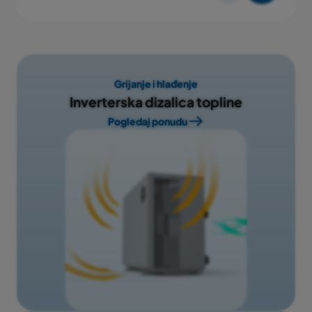
Grijanje i hlađenje
Inverterska dizalica topline
Pogledaj ponudu