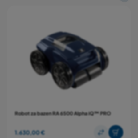
Dimenzije robota (D x Š x V)
43 x 48 x 27 cm
Težina robota
10 kg
Smartphone aplikacija
DA
Transportna kolica
DA
Jamstveni rok
3+1 godina*
* jamstveni rok od 4 godine vrijedi samo ukoliko je
Robot za bazen RA 6500 Alpha iQ™ PRO
robot povezan s aplikacijom iAqualink™
1.630,00 €