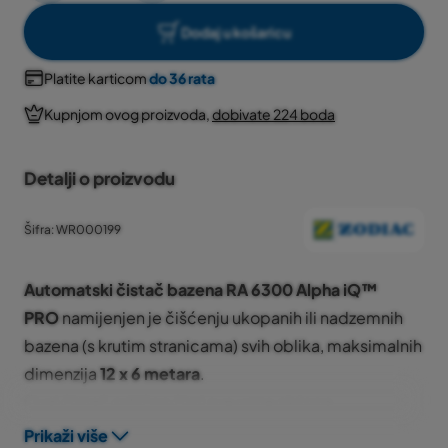
Dodaj u košaricu
Platite karticom
do 36 rata
Kupnjom ovog proizvoda,
dobivate 224 boda
Detalji o proizvodu
Šifra: WR000199
Automatski čistač bazena RA 6300 Alpha iQ™
PRO
namijenjen je čišćenju ukopanih ili nadzemnih
bazena (s krutim stranicama) svih oblika, maksimalnih
dimenzija
12 x 6 metara
.
Ovaj čistač odlično čisti sve vrste obloga
bazena: pločice, stakleni mozaik, liner (folija),
Prikaži više