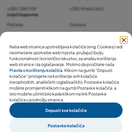
+385 1 288 1109
+385 99 664 0601
Uvjeti kupovine
Plaćanje
Dostava
Jamstvo i servis
Povrat i reklamacije
Naša web stranica upotrebljava kolačiće (eng.Cookies) radi
neometane upotrebe web mjesta, pružajući bolju
funkcionalnost i korisničko iskustvo, za analizu korištenja
web stranice i za oglašavanje. Molimo da pročitate naša
Pravila o korištenju kolačića
. Klikom na gumb "Dopusti
kolačiće" pristajete na korištenje svih kolačića
(neophodnih, analitičkih i oglašivačkih). Postavke kolačića
možete promijeniti klikom na gumb Postavke kolačića, a
isto možete učiniti bilo kada klikom na link Postavke
kolačića u podnožju stranica.
Dopusti sve kolačiće
© 2025 svijetvode.com
Uvjeti poslovanja
Pravila privatnosti
Postavke kolačića
Postavke kolačića