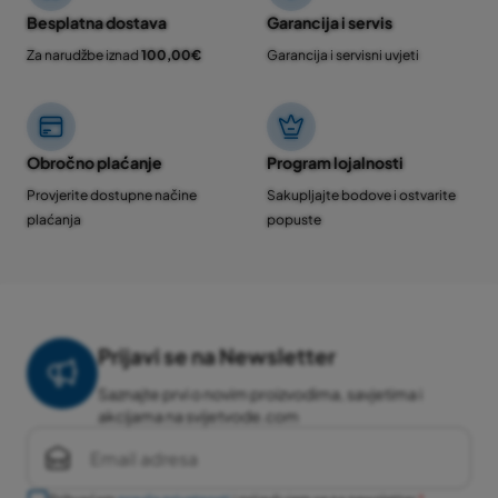
Besplatna dostava
Garancija i servis
Za narudžbe iznad
100,00€
Garancija i servisni uvjeti
Obročno plaćanje
Program lojalnosti
Provjerite dostupne načine
Sakupljajte bodove i ostvarite
plaćanja
popuste
Prijavi se na Newsletter
Saznajte prvi o novim proizvodima, savjetima i
akcijama na svijetvode.com