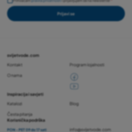
Prihvaćam
pravila privatnosti
i prijavljujem se na newsletter
Prijavi se
svijetvode.com
Kontakt
Program lojalnosti
O nama
Inspiracija i savjeti
Katalozi
Blog
Česta pitanja
Korisnička podrška
info@svijetvode.com
PON - PET 09 do 17 sati