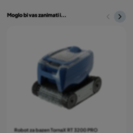
Snaga
100 W
Moglo bi vas zanimati i...
Dužina kabla (upravljačka jedinica - robot)
14 m
Kapacitet filtarskog uloška
3 lit
Dimenzije robota (D x Š x V)
37 x 29 x 30 cm
Težina robota
5,5 kg
Smartphone aplikacija
NE
Transportna kolica
NE
Robot za bazen TornaX RT 3200 PRO