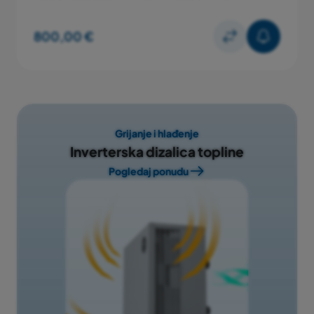
Jamstveni rok
2 godine
800,00 €
Grijanje i hlađenje
Inverterska dizalica topline
Pogledaj ponudu