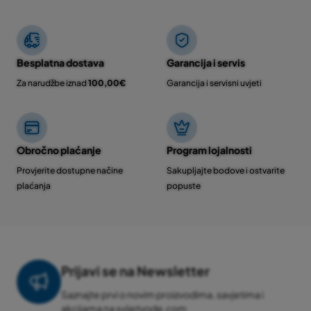
Besplatna dostava
Garancija i servis
Za narudžbe iznad
100,00€
Garancija i servisni uvjeti
Obročno plaćanje
Program lojalnosti
Provjerite dostupne načine
Sakupljajte bodove i ostvarite
plaćanja
popuste
Prijavi se na Newsletter
Saznajte prvi o novim proizvodima, savjetima i
akcijama na svijetvode.com