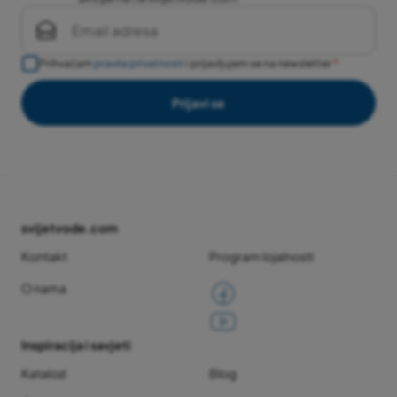
Prihvaćam
pravila privatnosti
i prijavljujem se na newsletter
Prijavi se
svijetvode.com
Kontakt
Program lojalnosti
O nama
Inspiracija i savjeti
Katalozi
Blog