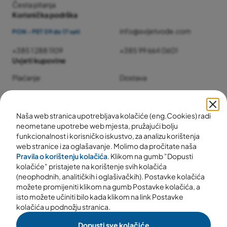
Česta pitanja
Korisnička podrška
info@svijetvode.com
PON - PET 09 do 17 sati
+385 1 288 1109
+385 99 664 0601
Uvjeti kupovine
Plaćanje
Dostava
Jamstvo i servis
Povrat i reklamacije
Naša web stranica upotrebljava kolačiće (eng.Cookies) radi
neometane upotrebe web mjesta, pružajući bolju
funkcionalnost i korisničko iskustvo, za analizu korištenja
web stranice i za oglašavanje. Molimo da pročitate naša
Pravila o korištenju kolačića
. Klikom na gumb "Dopusti
kolačiće" pristajete na korištenje svih kolačića
(neophodnih, analitičkih i oglašivačkih). Postavke kolačića
možete promijeniti klikom na gumb Postavke kolačića, a
isto možete učiniti bilo kada klikom na link Postavke
kolačića u podnožju stranica.
Dopusti sve kolačiće
© 2025 svijetvode.com