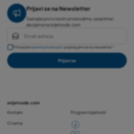
Prijavi se na Newsletter
Saznajte prvi o novim proizvodima, savjetima i
akcijama na svijetvode.com
Prihvaćam
pravila privatnosti
i prijavljujem se na newsletter
Prijavi se
svijetvode.com
Kontakt
Program lojalnosti
O nama