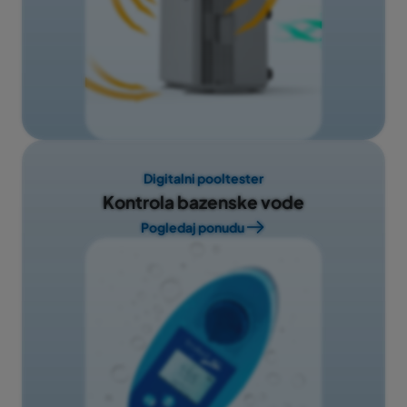
Digitalni pooltester
Kontrola bazenske vode
Pogledaj ponudu