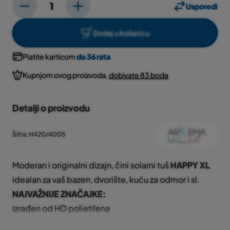
Usporedi
Dodaj u košaricu
Platite karticom
do 36 rata
Kupnjom ovog proizvoda,
dobivate 83 boda
Detalji o proizvodu
Šifra: H420/4005
Moderan i originalni dizajn, čini solarni tuš
HAPPY XL
idealan za vaš bazen, dvorište, kuću za odmor i sl.
NAJVAŽNIJE ZNAČAJKE:
izrađen od HD polietilena
otporan na UV zračenje, sol i vapnenac