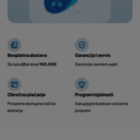
Besplatna dostava
Garancija i servis
Za narudžbe iznad
100,00€
Garancija i servisni uvjeti
Obročno plaćanje
Program lojalnosti
Provjerite dostupne načine
Sakupljajte bodove i ostvarite
plaćanja
popuste