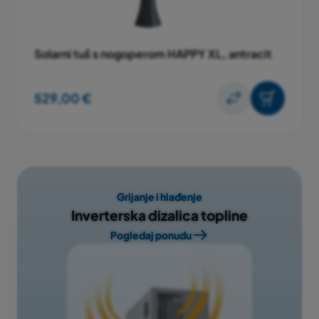
Solarni tuš s nogoperom HAPPY XL, antracit
529,00 €
Grijanje i hlađenje
Inverterska dizalica topline
Pogledaj ponudu