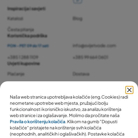
Inspiracija i savjeti
Katalozi
Blog
Česta pitanja
Korisnička podrška
info@svijetvode.com
PON - PET 09 do 17 sati
+385 1 288 1109
+385 99 664 0601
Uvjeti kupovine
Plaćanje
Dostava
Jamstvo i servis
Povrat i reklamacije
Naša web stranica upotrebljava kolačiće (eng.Cookies) radi
neometane upotrebe web mjesta, pružajući bolju
funkcionalnost i korisničko iskustvo, za analizu korištenja
web stranice i za oglašavanje. Molimo da pročitate naša
Pravila o korištenju kolačića
. Klikom na gumb "Dopusti
kolačiće" pristajete na korištenje svih kolačića
(neophodnih, analitičkih i oglašivačkih). Postavke kolačića