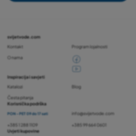
svijetvode.com
Kontakt
Program lojalnosti
O nama
Inspiracija i savjeti
Katalozi
Blog
Česta pitanja
Korisnička podrška
info@svijetvode.com
PON - PET 09 do 17 sati
+385 1 288 1109
+385 99 664 0601
Uvjeti kupovine