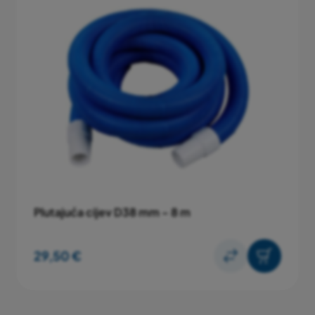
Plutajuća cijev D38 mm - 8 m
29,50 €