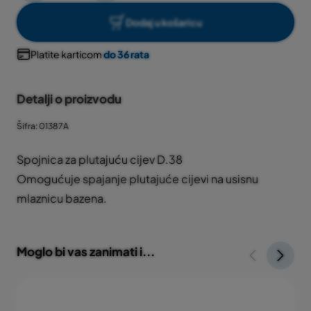
Dodaj u košaricu
Platite karticom
do 36 rata
Detalji o proizvodu
Šifra: 01387A
Spojnica za plutajuću cijev D.38
Omogućuje spajanje plutajuće cijevi na usisnu
mlaznicu bazena.
Moglo bi vas zanimati i...