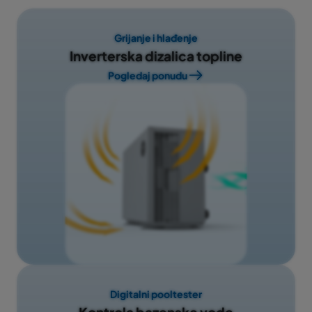
Grijanje i hlađenje
Inverterska dizalica topline
Pogledaj ponudu
Digitalni pooltester