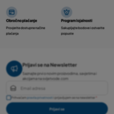
Obročno plaćanje
Program lojalnosti
Provjerite dostupne načine
Sakupljajte bodove i ostvarite
plaćanja
popuste
Prijavi se na Newsletter
Saznajte prvi o novim proizvodima, savjetima i
akcijama na svijetvode.com
Prihvaćam
pravila privatnosti
i prijavljujem se na newsletter
Prijavi se