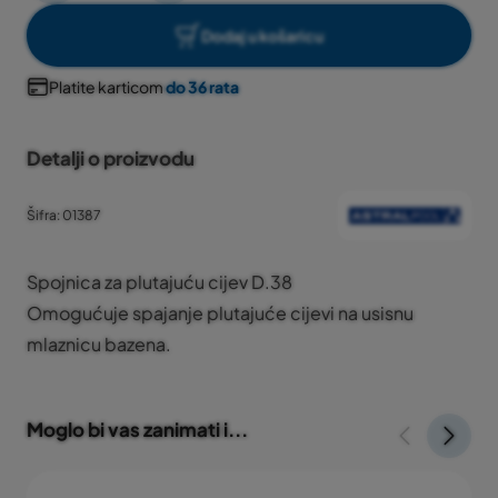
Dodaj u košaricu
Platite karticom
do 36 rata
Detalji o proizvodu
Šifra: 01387
Spojnica za plutajuću cijev D.38
Omogućuje spajanje plutajuće cijevi na usisnu
mlaznicu bazena.
Moglo bi vas zanimati i...