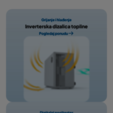
Grijanje i hlađenje
Inverterska dizalica topline
Pogledaj ponudu
Digitalni pooltester