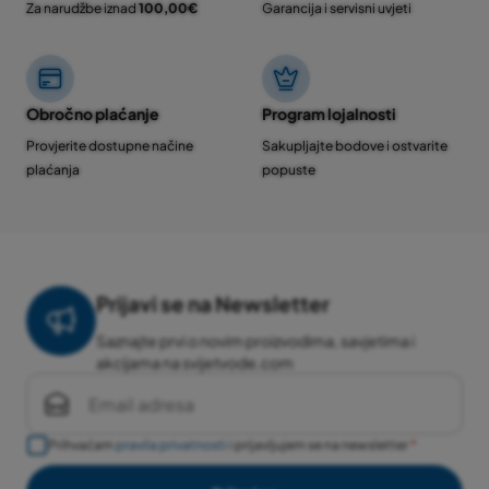
Za narudžbe iznad
100,00€
Garancija i servisni uvjeti
Obročno plaćanje
Program lojalnosti
Provjerite dostupne načine
Sakupljajte bodove i ostvarite
plaćanja
popuste
Prijavi se na Newsletter
Saznajte prvi o novim proizvodima, savjetima i
akcijama na svijetvode.com
Prihvaćam
pravila privatnosti
i prijavljujem se na newsletter