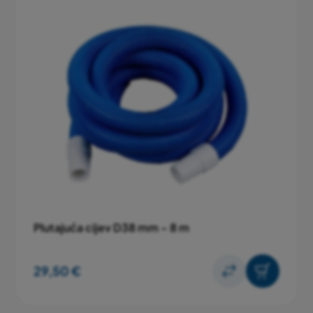
Plutajuća cijev D38 mm - 8 m
29,50 €