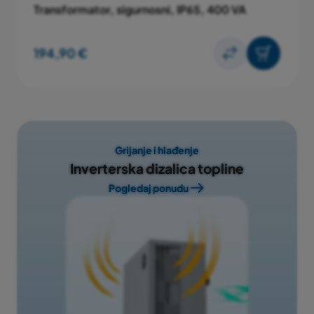
Transformator, sigurnosni, IP65, 400 VA
194,90 €
Grijanje i hlađenje
Inverterska dizalica topline
Pogledaj ponudu