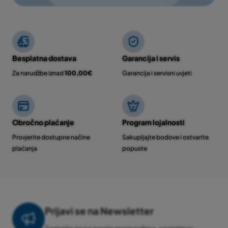
Besplatna dostava
Garancija i servis
Za narudžbe iznad
100,00€
Garancija i servisni uvjeti
Obročno plaćanje
Program lojalnosti
Provjerite dostupne načine
Sakupljajte bodove i ostvarite
plaćanja
popuste
Prijavi se na Newsletter