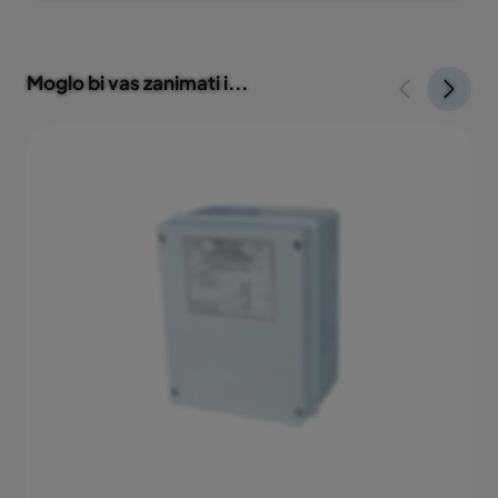
Snaga
130 VA
Moglo bi vas zanimati i...
Napon primara
220-240 V
Napon sekundara
12-17 V
Jamstveni rok
2 godine