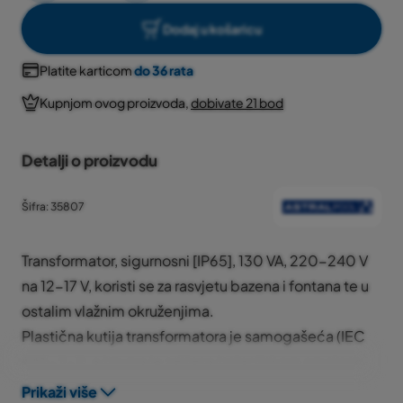
Dodaj u košaricu
Platite karticom
do 36 rata
Kupnjom ovog proizvoda,
dobivate 21 bod
Detalji o proizvodu
Šifra: 35807
Transformator, sigurnosni [IP65], 130 VA, 220-240 V
na 12-17 V, koristi se za rasvjetu bazena i fontana te u
ostalim vlažnim okruženjima.
Plastična kutija transformatora je samogašeća (IEC
695-2-1), a iznutra je zalijana izolacijskom smolom.
Na ovaj transformator se može priključiti reflektor(i)
Prikaži više