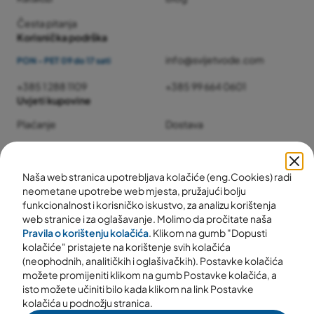
Česta pitanja
Korisnička podrška
info@svijetvode.com
PON - PET 09 do 17 sati
+385 1 288 1109
+385 99 664 0601
Uvjeti kupovine
Plaćanje
Dostava
Jamstvo i servis
Povrat i reklamacije
Naša web stranica upotrebljava kolačiće (eng.Cookies) radi
neometane upotrebe web mjesta, pružajući bolju
funkcionalnost i korisničko iskustvo, za analizu korištenja
web stranice i za oglašavanje. Molimo da pročitate naša
Pravila o korištenju kolačića
. Klikom na gumb "Dopusti
kolačiće" pristajete na korištenje svih kolačića
(neophodnih, analitičkih i oglašivačkih). Postavke kolačića
možete promijeniti klikom na gumb Postavke kolačića, a
isto možete učiniti bilo kada klikom na link Postavke
kolačića u podnožju stranica.