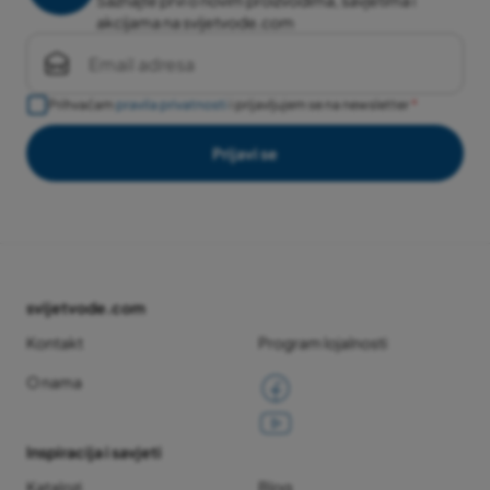
Saznajte prvi o novim proizvodima, savjetima i
akcijama na svijetvode.com
Prihvaćam
pravila privatnosti
i prijavljujem se na newsletter
Prijavi se
svijetvode.com
Kontakt
Program lojalnosti
O nama
Inspiracija i savjeti
Katalozi
Blog