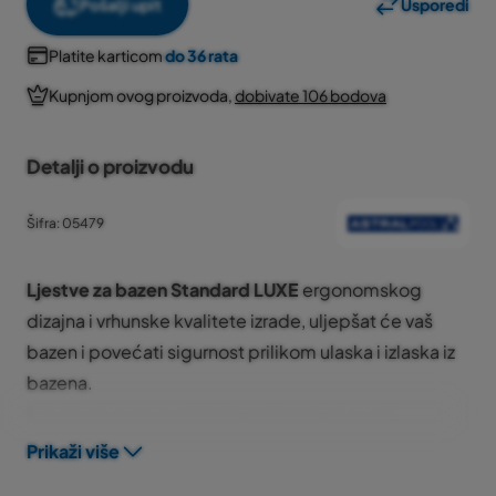
Pošalji upit
Usporedi
Platite karticom
do 36 rata
Kupnjom ovog proizvoda,
dobivate 106 bodova
Detalji o proizvodu
Šifra: 05479
Ljestve za bazen
Standard LUXE
ergonomskog
dizajna i vrhunske kvalitete izrade, uljepšat će vaš
bazen i povećati sigurnost prilikom ulaska i izlaska iz
bazena.
Rukohvati ovog modela ljestvi izrađeni su od
poliranih, nehrđajućih čeličnih cijevi promjera 43 mm.
Prikaži više
Ljestve su izrađena od
AISI-316
materijala i imaju
5