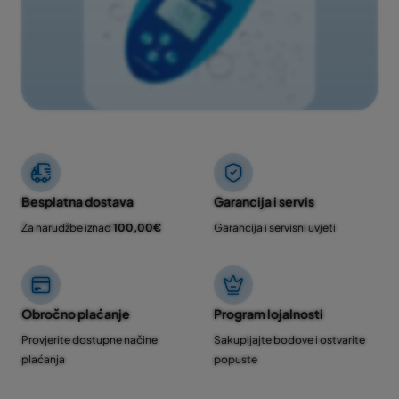
Besplatna dostava
Garancija i servis
Za narudžbe iznad
100,00€
Garancija i servisni uvjeti
Obročno plaćanje
Program lojalnosti
Provjerite dostupne načine
Sakupljajte bodove i ostvarite
plaćanja
popuste