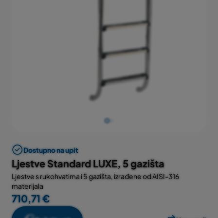
Dostupno na upit
Ljestve Standard LUXE, 5 gazišta
Ljestve s rukohvatima i 5 gazišta, izrađene od AISI-316
materijala
710,71 €