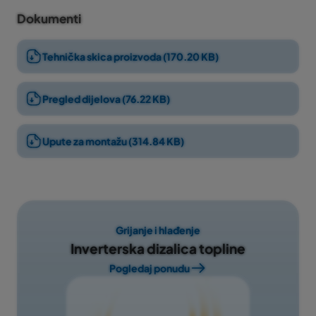
gazišta
.
Dokumenti
Isporučuju se s kompletnim priborom za montažu.
NAPOMENA: Slika prikazuje model s 3 gazišta
Tehnička skica proizvoda (170.20 KB)
Pregled dijelova (76.22 KB)
Upute za montažu (314.84 KB)
Grijanje i hlađenje
Inverterska dizalica topline
Pogledaj ponudu