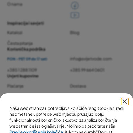
O nama
Inspiracija i savjeti
Katalozi
Blog
Česta pitanja
Korisnička podrška
info@svijetvode.com
PON - PET 09 do 17 sati
+385 1 288 1109
+385 99 664 0601
Uvjeti kupovine
Plaćanje
Dostava
Jamstvo i servis
Povrat i reklamacije
Naša web stranica upotrebljava kolačiće (eng.Cookies) radi
neometane upotrebe web mjesta, pružajući bolju
funkcionalnost i korisničko iskustvo, za analizu korištenja
web stranice i za oglašavanje. Molimo da pročitate naša
Pravila o korištenju kolačića
. Klikom na gumb "Dopusti