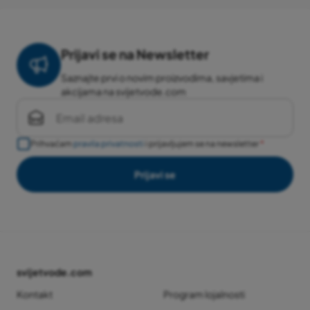
Prijavi se na Newsletter
Saznajte prvi o novim proizvodima, savjetima i
akcijama na svijetvode.com
Prihvaćam
pravila privatnosti
i prijavljujem se na newsletter
Prijavi se
svijetvode.com
Kontakt
Program lojalnosti