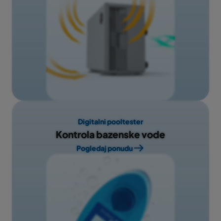
Digitalni pooltester
Kontrola bazenske vode
Pogledaj ponudu