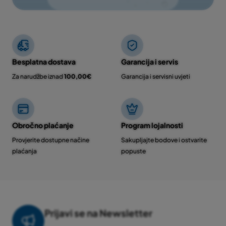
Besplatna dostava
Garancija i servis
Za narudžbe iznad
100,00€
Garancija i servisni uvjeti
Obročno plaćanje
Program lojalnosti
Provjerite dostupne načine
Sakupljajte bodove i ostvarite
plaćanja
popuste
Prijavi se na Newsletter