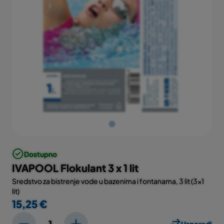
Dostupno
IVAPOOL Flokulant 3 x 1 lit
Sredstvo za bistrenje vode u bazenima i fontanama, 3 lit (3x1
lit)
15,25 €