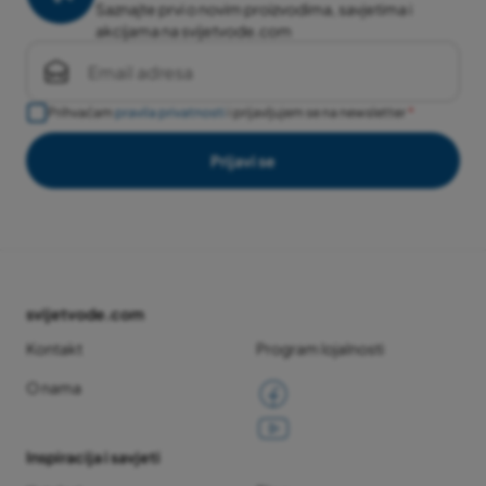
Saznajte prvi o novim proizvodima, savjetima i
akcijama na svijetvode.com
Prihvaćam
pravila privatnosti
i prijavljujem se na newsletter
Prijavi se
svijetvode.com
Kontakt
Program lojalnosti
O nama
Inspiracija i savjeti