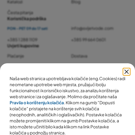
Katalozi
Blog
Česta pitanja
Korisnička podrška
info@svijetvode.com
PON - PET 09 do 17 sati
+385 1 288 1109
+385 99 664 0601
Uvjeti kupovine
Plaćanje
Dostava
Jamstvo i servis
Povrat i reklamacije
Naša web stranica upotrebljava kolačiće (eng.Cookies) radi
neometane upotrebe web mjesta, pružajući bolju
funkcionalnost i korisničko iskustvo, za analizu korištenja
web stranice i za oglašavanje. Molimo da pročitate naša
Pravila o korištenju kolačića
. Klikom na gumb "Dopusti
kolačiće" pristajete na korištenje svih kolačića
(neophodnih, analitičkih i oglašivačkih). Postavke kolačića
možete promijeniti klikom na gumb Postavke kolačića, a
isto možete učiniti bilo kada klikom na link Postavke
kolačića u podnožju stranica.