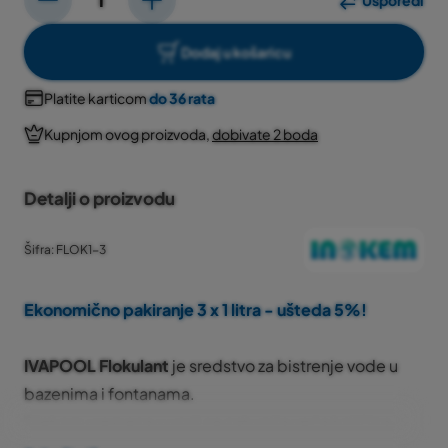
Usporedi
Dodaj u košaricu
Platite karticom
do 36 rata
Kupnjom ovog proizvoda,
dobivate 2 boda
Detalji o proizvodu
Šifra: FLOK1-3
Ekonomično pakiranje 3 x 1 litra - ušteda 5%!
IVAPOOL Flokulant
je sredstvo za bistrenje vode u
bazenima i fontanama.
Tijekom vremena u vodi se nakuplja veća količina