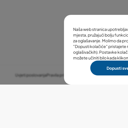
Naša web stranica upotreblj
mjesta, pružajući bolju funkcio
za oglašavanje. Molimo da pr
"Dopusti kolačiće" pristajete n
oglašivačkih). Postavke kolač
možete učiniti bilo kada kliko
Dopusti sv
Uvjeti poslovanja
Pravila privatnosti
Postavke kolačića