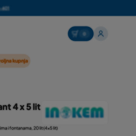
-601
0
oljna kupnja
t 4 x 5 lit
a i fontanama, 20 lit (4x5 lit)