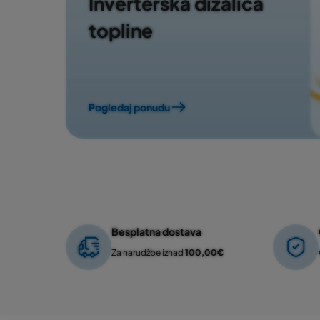
Inverterska dizalica
topline
Pogledaj ponudu
Besplatna dostava
Za narudžbe iznad
100,00€