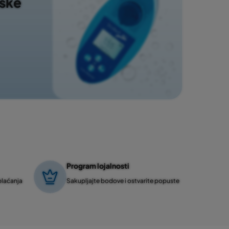
nske
Program lojalnosti
plaćanja
Sakupljajte bodove i ostvarite popuste