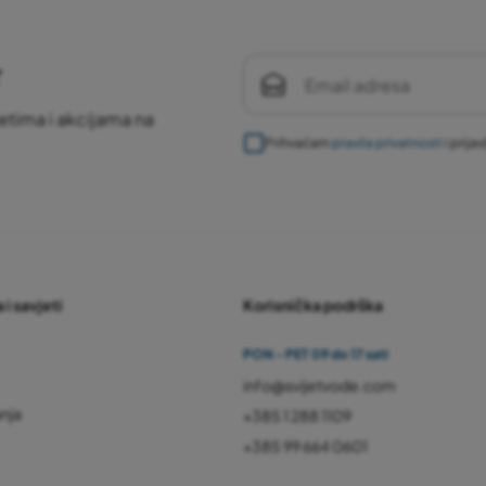
r
etima i akcijama na
Prihvaćam
pravila privatnosti
i prija
 i savjeti
Korisnička podrška
PON - PET 09 do 17 sati
info@svijetvode.com
anja
+385 1 288 1109
+385 99 664 0601