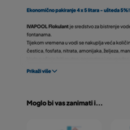
Ekonomično pakiranje 4 x 5 litara - ušteda 5%!
IVAPOOL Flokulant
je sredstvo za bistrenje vod
fontanama.
Tijekom vremena u vodi se nakuplja veća količin
čestica, fosfata, nitrata, amonijaka, željeza, man
Voda počinje biti mutna, neprozirna i neugodna z
kraći rad filtra pogoduje pojavi zamućenja vode
Prikaži više
česticama koje su premale da bi se sakupile fil
zgrušati.
Formiranje gruša (flokula) postiže se pomoću 
Anorgansko tekuće sredstvo IVAPOOL Flokulant 
Moglo bi vas zanimati i...
bazenima s grijanom i negrijanom vodom. U potpu
pH je neutralan. Sama aplikacija izvodi se na na
u vodi, te se takva otopina dodaje u bazen na viš