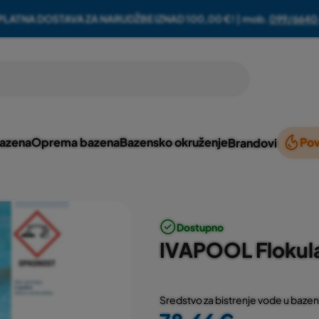
PLATNA DOSTAVA ZA NARUDŽBE IZNAD 100,00 €! | mob.
099/6640
bazena
Oprema bazena
Bazensko okruženje
Pov
Brandovi
Dostupno
IVAPOOL Flokulan
Sredstvo za bistrenje vode u bazenim