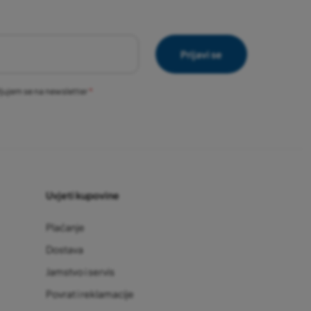
Prijavi se
vljujem se na newsletter
Uvjeti kupovine
Plaćanje
Dostava
Jamstvo i servis
Povrat i reklamacije