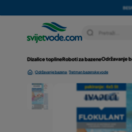
BES
Skip to Content
Održavanje 
Dizalice topline
Roboti za bazene
/
/
Održavanje bazena
Tretman bazenske vode