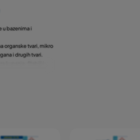
e u bazenima i
a organske tvari, mikro
gana i drugih tvari.
a kupanje. Slabiji i
. Kako se radi o mikro
trom, potrebno ih je
IVAPOOL Flokulanta.
primjenjuje se u
nosti je topiv u vodi i
čin da se sredstvo otopi
e mjesta, u skimer ili u