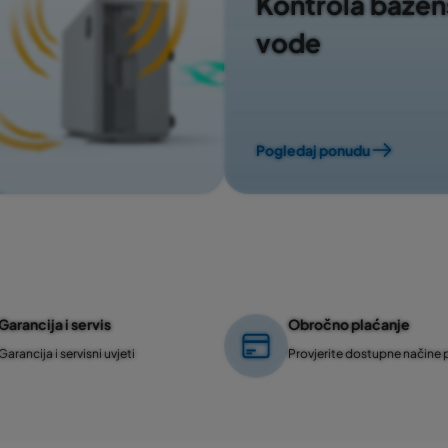
Kontrola baze
vode
Pogledaj ponudu
Garancija i servis
Obročno plaćanje
Garancija i servisni uvjeti
Provjerite dostupne načine 