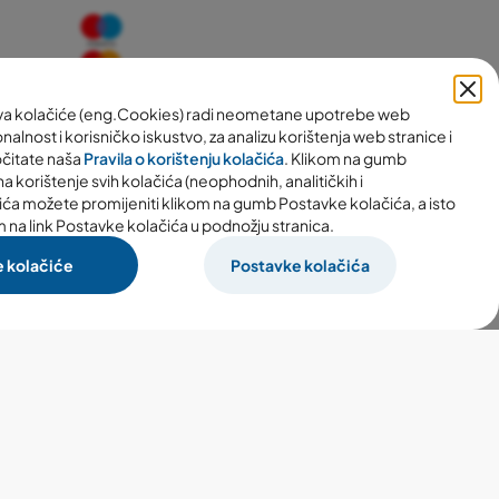
ava kolačiće (eng.Cookies) radi neometane upotrebe web
nalnost i korisničko iskustvo, za analizu korištenja web stranice i
očitate naša
Pravila o korištenju kolačića
. Klikom na gumb
a korištenje svih kolačića (neophodnih, analitičkih i
ića možete promijeniti klikom na gumb Postavke kolačića, a isto
m na link Postavke kolačića u podnožju stranica.
e kolačiće
Postavke kolačića
Izrada webshopa:
woom.digital