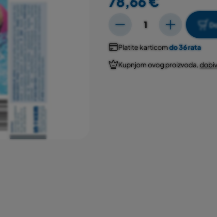
78,66 €
Do
Platite karticom
do 36 rata
Kupnjom ovog proizvoda,
dobiv