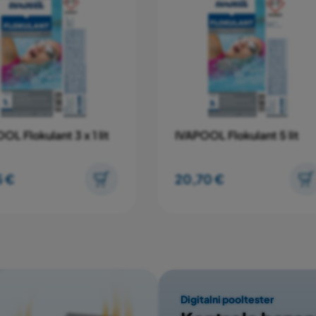
kulacionu crpku ostaviti
ile na filtru.
OL Flokulant 3 x 1 lit
IVAPOOL Flokulant 5 lit
5 €
20,70 €
Digitalni pooltester