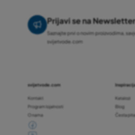
Prijavi se na Newslette
Saznajte prvi o novim proizvodima, savj
svijetvode.com
svijetvode.com
Inspiracija
Kontakt
Katalozi
Program lojalnosti
Blog
O nama
Česta pit