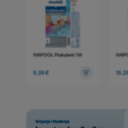
preljevni kanal. Nakon aplikacije poželjno je cir
u radu najmanje 6-10 sati kako bi se flokule sakup
DOZIRANJE:
kod pojave mutnoće: 0,05 - 0,10 lit/10 m³
Pakiranje:
kanistar, 5 litara (4 kom)
Cijena po jedinici mjere:
3,9330 €/lit
IVAPOOL Flokulant 1 lit
IVAPO
5,35 €
15,2
Grijanje i hlađenje