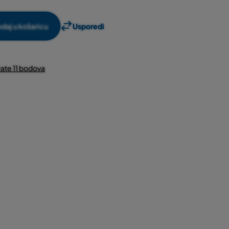
daj u košaricu
Usporedi
ate 11 bodova