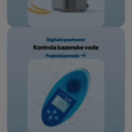
njegovo udobno držanje u ruci. Pretinac za baterije
pokriven je poklopcem učvršćenim vijkom, čime je
vodootpornost zajamčena. Pomoću 4 višenamjenska
gumba, lako ćete se snaći u korisničkom izborniku na
većem zaslonu, popraćenom intuitivnim animacijama
Digitalni pooltester
i ikonama.
Kontrola bazenske vode
Pogledaj ponudu