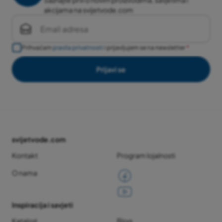
Saznajte prvi o novim proizvodima, savjetima i
akcijama na svijetvode.com
Prihvaćam
pravila privatnosti
i prijavljujem se na newsletter
Prijavi se
svijetvode.com
Kontakt
Program lojalnosti
O nama
Inspiracija i savjeti
Katalozi
Blog