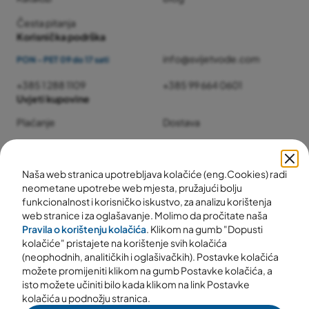
Česta pitanja
Korisnička podrška
info@svijetvode.com
PON - PET 09 do 17 sati
+385 1 288 1109
+385 99 664 0601
Uvjeti kupovine
Plaćanje
Dostava
Jamstvo i servis
Povrat i reklamacije
Naša web stranica upotrebljava kolačiće (eng.Cookies) radi
neometane upotrebe web mjesta, pružajući bolju
funkcionalnost i korisničko iskustvo, za analizu korištenja
web stranice i za oglašavanje. Molimo da pročitate naša
Pravila o korištenju kolačića
. Klikom na gumb "Dopusti
kolačiće" pristajete na korištenje svih kolačića
(neophodnih, analitičkih i oglašivačkih). Postavke kolačića
možete promijeniti klikom na gumb Postavke kolačića, a
isto možete učiniti bilo kada klikom na link Postavke
kolačića u podnožju stranica.