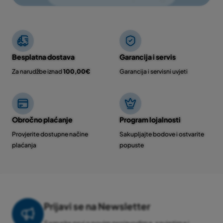
Besplatna dostava
Garancija i servis
Za narudžbe iznad
100,00€
Garancija i servisni uvjeti
Obročno plaćanje
Program lojalnosti
Provjerite dostupne načine
Sakupljajte bodove i ostvarite
plaćanja
popuste
Prijavi se na Newsletter