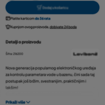
Dodaj u košaricu
Platite karticom
do 36 rata
Kupnjom ovog proizvoda,
dobivate 24 boda
Detalji o proizvodu
Šifra: 216200
Nova generacija popularnog elektroničkog uređaja
za kontrolu parametara vode u bazenu, čini sada taj
postupak još bržim, svestranijim, praktičnijim i
lakšim!
Scuba 3s
je najnoviji novi model digitalnog
pooltestera tvrtke TINTOMETER GmbH
za mjerenje 11
Prikaži više