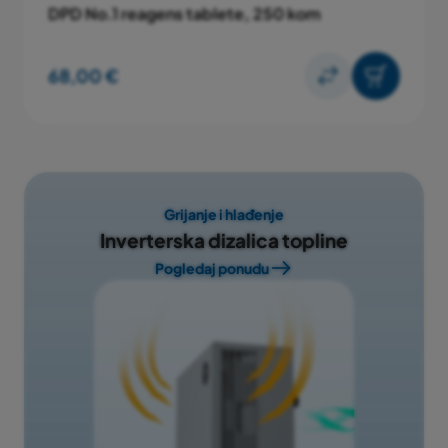
rezultat mjerenja unutar idealnog raspona. Ako je
DPD No.1 reagens tablete, 250 kom
pozadinsko svjetlo zeleno, rezultat mjerenja je unutar
idealnog raspona i možete se zabavljati u bazenu.
68,00 €
Ako je pozadinsko svjetlo crveno, potreban je oprez:
rezultat mjerenja je iznad ili ispod idealnog raspona
izmjerene vrijednosti.
Više kontrolnih parametara
Sa 11 testova,
Scuba3s
nudi još više mogućnosti za
Grijanje i hlađenje
kontrolu kvalitete vode u bazenu temeljem najvažnijih
Inverterska dizalica topline
parametara koje možete izmjeriti: klor (ukupni,
Pogledaj ponudu
slobodni, vezani), brom, pH vrijednost, alkalnost-m,
tvrdoća kalcija, cijanurična kiselina, aktivni kisik,
bakar i fosfat. I naravno, proces mjerenja sa
Scuba3s
je sada još brži.
Novi dizajn, više funkcionalnosti
Ergonomski dizajn
Scuba3s
uređaja omogućuje vam